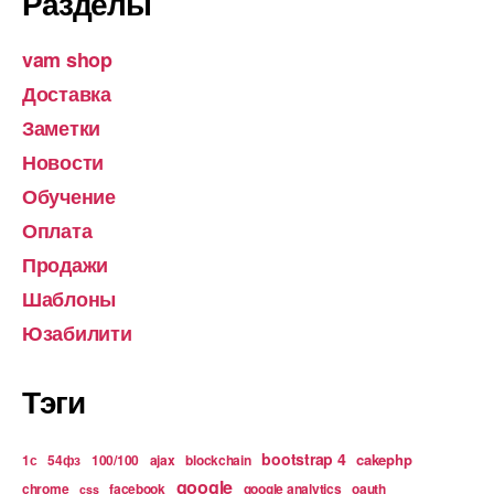
Разделы
vam shop
Доставка
Заметки
Новости
Обучение
Оплата
Продажи
Шаблоны
Юзабилити
Тэги
bootstrap 4
cakephp
1с
54фз
100/100
ajax
blockchain
google
chrome
facebook
google analytics
oauth
css