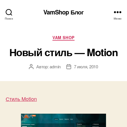
VamShop Блог
Поиск
Меню
Рубрики
VAM SHOP
Новый стиль — Motion
Автор:
admin
7 июля, 2010
Автор
Дата
записи
записи
Стиль Motion