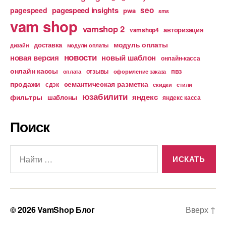
pagespeed insights
seo
pagespeed
pwa
sms
vam shop
vamshop 2
авторизация
vamshop4
модуль оплаты
доставка
дизайн
модули оплаты
новости
новая версия
новый шаблон
онлайн-касса
онлайн кассы
пвз
отзывы
оплата
оформление заказа
продажи
семантическая разметка
сдэк
скидки
стили
юзабилити
яндекс
фильтры
шаблоны
яндекс касса
Поиск
Поиск:
© 2026
VamShop Блог
Вверх
↑