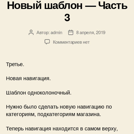
Новый шаблон — Часть
3
Автор:
admin
8 апреля, 2019
Автор
Дата
записи
записи
к
Комментариев
нет
записи
Новый
шаблон
Третье.
—
Часть
Новая навигация.
3
Шаблон одноколоночный.
Нужно было сделать новую навигацию по
категориям, подкатегориям магазина.
Теперь навигация находится в самом верху,