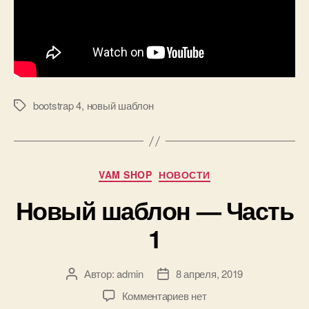
bootstrap 4
,
новый шаблон
Метки
Рубрики
VAM SHOP
НОВОСТИ
Новый шаблон — Часть
1
Автор:
admin
8 апреля, 2019
Автор
Дата
записи
записи
к
Комментариев
нет