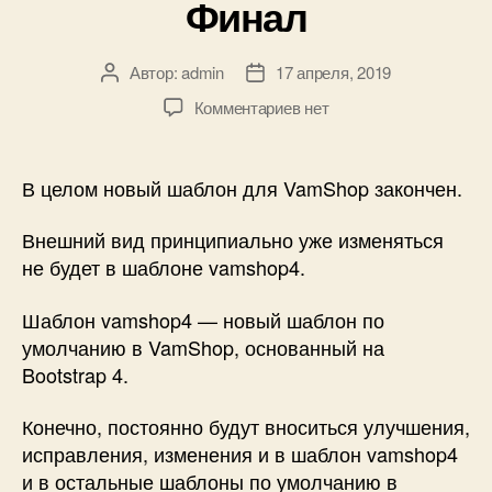
Финал
Автор:
admin
17 апреля, 2019
Автор
Дата
записи
записи
к
Комментариев
нет
записи
Новый
шаблон
В целом новый шаблон для VamShop закончен.
—
Финал
Внешний вид принципиально уже изменяться
не будет в шаблоне vamshop4.
Шаблон vamshop4 — новый шаблон по
умолчанию в VamShop, основанный на
Bootstrap 4.
Конечно, постоянно будут вноситься улучшения,
исправления, изменения и в шаблон vamshop4
и в остальные шаблоны по умолчанию в