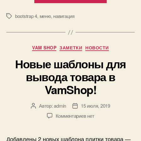
в
VamShop!»
bootstrap 4
,
меню
,
навигация
Метки
Рубрики
VAM SHOP
ЗАМЕТКИ
НОВОСТИ
Новые шаблоны для
вывода товара в
VamShop!
Автор:
admin
15 июля, 2019
Автор
Дата
записи
записи
к
Комментариев
нет
записи
Новые
шаблоны
Добавлены 2 новых шаблона плитки товара —