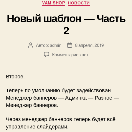
Рубрики
VAM SHOP
НОВОСТИ
Новый шаблон — Часть
2
Автор:
admin
8 апреля, 2019
Автор
Дата
записи
записи
к
Комментариев
нет
записи
Новый
шаблон
Второе.
—
Часть
Теперь по умолчанию будет задействован
2
Менеджер баннеров — Админка — Разное —
Менеджер баннеров.
Через менеджер баннеров теперь будет всё
управление слайдерами.