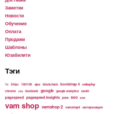
Заметки
Новости
Обучение
Оплата
Продажи
Шаблоны
Юзабилити
Тэги
bootstrap 4
cakephp
1с
54фз
100/100
ajax
blockchain
google
chrome
facebook
google analytics
oauth
css
pagespeed insights
seo
pagespeed
pwa
sms
vam shop
vamshop 2
авторизация
vamshop4