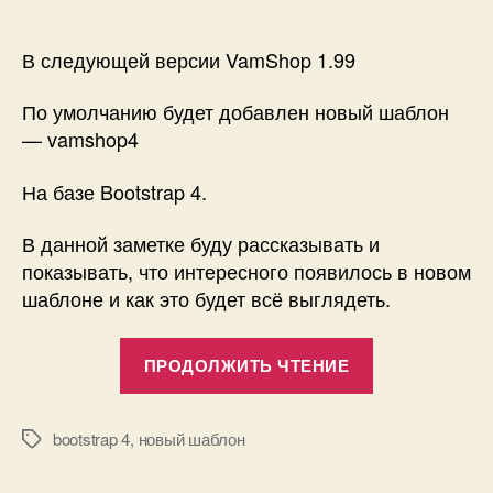
записи
Новый
шаблон
В следующей версии VamShop 1.99
—
Часть
По умолчанию будет добавлен новый шаблон
1
— vamshop4
На базе Bootstrap 4.
В данной заметке буду рассказывать и
показывать, что интересного появилось в новом
шаблоне и как это будет всё выглядеть.
«Новый
ПРОДОЛЖИТЬ ЧТЕНИЕ
шаблон
—
Часть
bootstrap 4
,
новый шаблон
Метки
1»