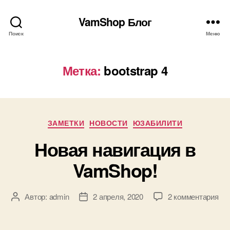
VamShop Блог
Поиск
Меню
Метка:
bootstrap 4
Рубрики
ЗАМЕТКИ
НОВОСТИ
ЮЗАБИЛИТИ
Новая навигация в
VamShop!
к
Автор:
admin
2 апреля, 2020
2 комментария
Автор
Дата
зап
записи
записи
Но
нав