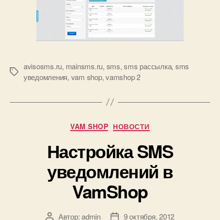
avisosms.ru
,
mainsms.ru
,
sms
,
sms рассылка
,
sms
Метки
уведомления
,
vam shop
,
vamshop 2
Рубрики
VAM SHOP
НОВОСТИ
Настройка SMS
уведомлений в
VamShop
Автор:
admin
9 октября, 2012
Автор
Дата