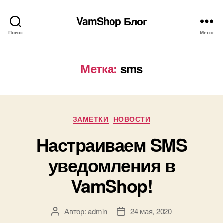
VamShop Блог
Поиск
Меню
Метка:
sms
Рубрики
ЗАМЕТКИ
НОВОСТИ
Настраиваем SMS
уведомления в
VamShop!
Автор:
admin
24 мая, 2020
Автор
Дата
записи
записи