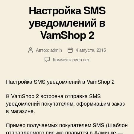
Настройка SMS
уведомлений в
VamShop 2
Автор:
admin
4 августа, 2015
Автор
Дата
записи
записи
к
Комментариев
нет
записи
Настройка
SMS
Настройка SMS уведомлений в VamShop 2
уведомлений
в
В VamShop 2 встроена отправка SMS
VamShop
уведомлений покупателям, оформившим заказ
2
в магазине.
Пример получаемых покупателем SMS (Шаблон
отправляемого письма правится в Админке —