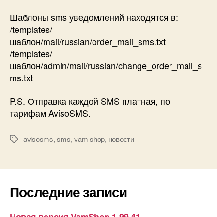
Шаблоны sms уведомлений находятся в:
/templates/
шаблон/mail/russian/order_mail_sms.txt
/templates/
шаблон/admin/mail/russian/change_order_mail_s
ms.txt
P.S. Отправка каждой SMS платная, по
тарифам AvisoSMS.
avisosms
,
sms
,
vam shop
,
новости
Метки
Последние записи
Новая версия VamShop 1.99.41