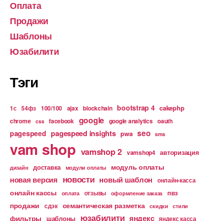
Оплата
Продажи
Шаблоны
Юзабилити
Тэги
bootstrap 4
cakephp
1с
54фз
100/100
ajax
blockchain
google
chrome
facebook
google analytics
oauth
css
pagespeed insights
seo
pagespeed
pwa
sms
vam shop
vamshop 2
авторизация
vamshop4
модуль оплаты
доставка
дизайн
модули оплаты
новости
новая версия
новый шаблон
онлайн-касса
онлайн кассы
пвз
отзывы
оплата
оформление заказа
продажи
семантическая разметка
сдэк
скидки
стили
юзабилити
яндекс
фильтры
шаблоны
яндекс касса