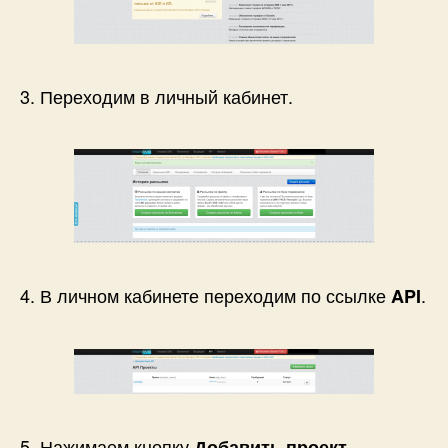
3. Переходим в личный кабинет.
4. В личном кабинете переходим по ссылке
.
API
5. Нажимаем кнопку
.
Добавить проект