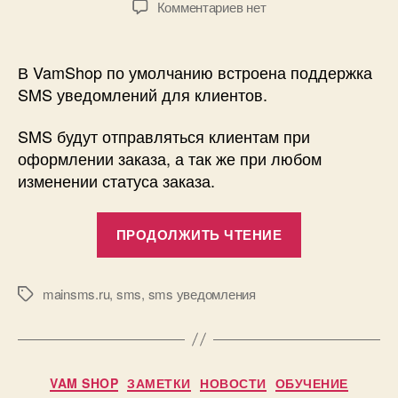
к
Комментариев
нет
записи
Настраиваем
SMS
В VamShop по умолчанию встроена поддержка
уведомления
SMS уведомлений для клиентов.
в
VamShop!
SMS будут отправляться клиентам при
оформлении заказа, а так же при любом
изменении статуса заказа.
«Настраива
ПРОДОЛЖИТЬ ЧТЕНИЕ
SMS
уведомлени
в
mainsms.ru
,
sms
,
sms уведомления
Метки
VamShop!»
Рубрики
VAM SHOP
ЗАМЕТКИ
НОВОСТИ
ОБУЧЕНИЕ