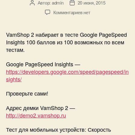
Автор:
admin
20 июня, 2015
Автор
Дата
записи
записи
к
Комментариев
нет
записи
VamShop
2
VamShop 2 набирает в тесте Google PageSpeed
набирает
Insights 100 баллов из 100 возможных по всем
100
тестам.
баллов
из
Google PageSpeed Insights —
100
https://developers.google.com/speed/pagespeed/in
возможных
sights/
в
тесте
Googe
Проверьте сами!
PageSpeed
Insights
Адрес демки VamShop 2 —
http://demo2.vamshop.ru
Тест для мобильных устройств: Скорость