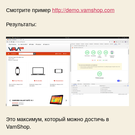
PageSpeed
Смотрите пример
http://demo.vamshop.com
Insights!
Результаты:
Это максимум, который можно достичь в
VamShop.