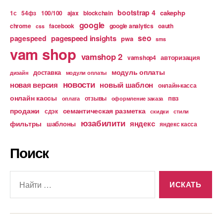
bootstrap 4
cakephp
1с
54фз
100/100
ajax
blockchain
google
chrome
facebook
google analytics
oauth
css
pagespeed insights
seo
pagespeed
pwa
sms
vam shop
vamshop 2
авторизация
vamshop4
модуль оплаты
доставка
дизайн
модули оплаты
новости
новая версия
новый шаблон
онлайн-касса
онлайн кассы
пвз
отзывы
оплата
оформление заказа
продажи
семантическая разметка
сдэк
скидки
стили
юзабилити
яндекс
фильтры
шаблоны
яндекс касса
Поиск
Поиск: