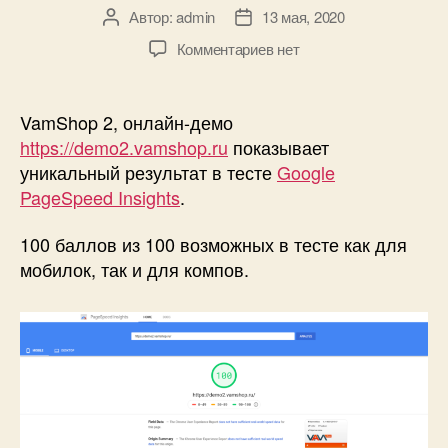
Автор:
admin
13 мая, 2020
Автор
Дата
записи
записи
к
Комментариев
нет
записи
Уникальный
результат
VamShop 2, онлайн-демо
VamShop
https://demo2.vamshop.ru
показывает
2
уникальный результат в тесте
Google
в
PageSpeed Insights
.
тесте
PageSpeed
100 баллов из 100 возможных в тесте как для
—
мобилок, так и для компов.
100
из
100
по
всем
тестам!