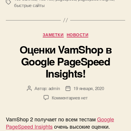
Метки
быстрые сайты
Рубрики
ЗАМЕТКИ
НОВОСТИ
Оценки VamShop в
Google PageSpeed
Insights!
Автор:
admin
19 января, 2020
Автор
Дата
записи
записи
к
Комментариев
нет
записи
Оценки
VamShop
VamShop 2 получает по всем тестам
Google
в
PageSpeed Insights
очень высокие оценки.
Google