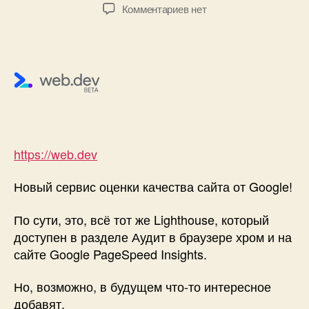
записи
записи
к
Комментариев
нет
записи
Web.Dev
—
Новый
сервис
оценки
качества
сайта
от
https://web.dev
Google!
Новый сервис оценки качества сайта от Google!
По сути, это, всё тот же Lighthouse, который
доступен в разделе Аудит в браузере хром и на
сайте Google PageSpeed Insights.
Но, возможно, в будущем что-то интересное
добавят.