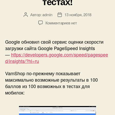
тестах!
Автор:
admin
13 ноября, 2018
Автор
Дата
записи
записи
к
Комментариев
нет
записи
Новый
Google
Google обновил свой сервис оценки скорости
PageSpeed
загрузки сайта Google PageSpeed Insights
Insights!
—
https://developers.google.com/speed/pagespee
VamShop
d/insights/?hl=ru
показывает
100
VamShop по-прежнему показывает
баллов
максимально возможные результаты в 100
из
100
баллов из 100 возможных в тестах для
возможных
мобилок:
во
всех
тестах!