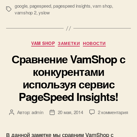
google
,
pagespeed
,
pagespeed insights
,
vam shop
,
Метки
vamshop 2
,
yslow
Рубрики
VAM SHOP
ЗАМЕТКИ
НОВОСТИ
Сравнение VamShop с
конкурентами
используя сервис
PageSpeed Insights!
к
Автор:
admin
20 мая, 2014
2 комментария
Автор
Дата
запи
записи
записи
Сра
Vam
В данной заметке мы сравним VamShop с