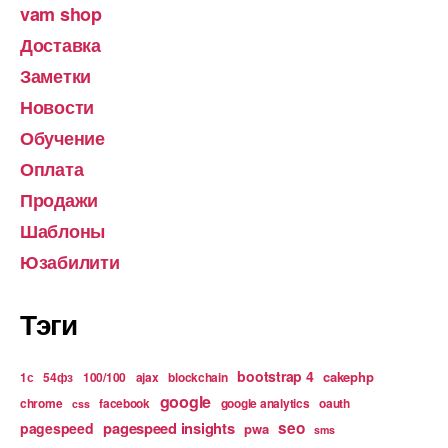
vam shop
Доставка
Заметки
Новости
Обучение
Оплата
Продажи
Шаблоны
Юзабилити
Тэги
bootstrap 4
cakephp
1с
54фз
100/100
ajax
blockchain
google
chrome
facebook
google analytics
oauth
css
pagespeed insights
seo
pagespeed
pwa
sms