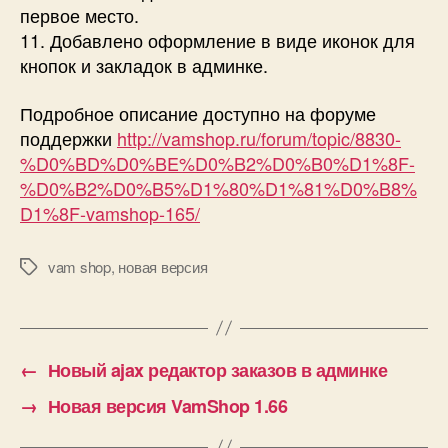
первое место.
11. Добавлено оформление в виде иконок для
кнопок и закладок в админке.
Подробное описание доступно на форуме
поддержки
http://vamshop.ru/forum/topic/8830-
%D0%BD%D0%BE%D0%B2%D0%B0%D1%8F-
%D0%B2%D0%B5%D1%80%D1%81%D0%B8%
D1%8F-vamshop-165/
vam shop
,
новая версия
Метки
←
Новый ajax редактор заказов в админке
→
Новая версия VamShop 1.66