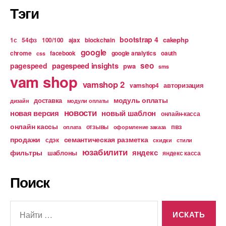
Тэги
bootstrap 4
cakephp
1с
54фз
100/100
ajax
blockchain
google
chrome
facebook
google analytics
oauth
css
pagespeed insights
seo
pagespeed
pwa
sms
vam shop
vamshop 2
авторизация
vamshop4
модуль оплаты
доставка
дизайн
модули оплаты
новости
новая версия
новый шаблон
онлайн-касса
онлайн кассы
пвз
отзывы
оплата
оформление заказа
продажи
семантическая разметка
сдэк
скидки
стили
юзабилити
яндекс
фильтры
шаблоны
яндекс касса
Поиск
Поиск: