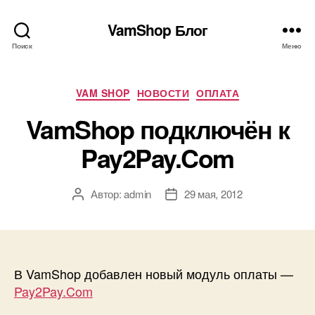
VamShop Блог
Поиск
Меню
Рубрики
VAM SHOP
НОВОСТИ
ОПЛАТА
VamShop подключён к
Pay2Pay.Com
Автор:
admin
29 мая, 2012
Автор
Дата
записи
записи
В VamShop добавлен новый модуль оплаты —
Pay2Pay.Com