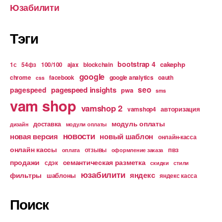
Юзабилити
Тэги
bootstrap 4
cakephp
1с
54фз
100/100
ajax
blockchain
google
chrome
facebook
google analytics
oauth
css
pagespeed insights
seo
pagespeed
pwa
sms
vam shop
vamshop 2
авторизация
vamshop4
модуль оплаты
доставка
дизайн
модули оплаты
новости
новая версия
новый шаблон
онлайн-касса
онлайн кассы
пвз
отзывы
оплата
оформление заказа
продажи
семантическая разметка
сдэк
скидки
стили
юзабилити
яндекс
фильтры
шаблоны
яндекс касса
Поиск