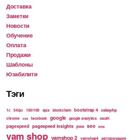
Доставка
Заметки
Новости
Обучение
Оплата
Продажи
Шаблоны
Юзабилити
Тэги
bootstrap 4
cakephp
1с
54фз
100/100
ajax
blockchain
google
chrome
facebook
google analytics
oauth
css
pagespeed insights
seo
pagespeed
pwa
sms
vam shop
vamshop 2
авторизация
vamshop4