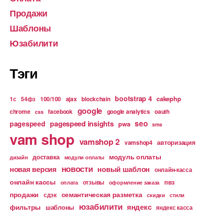
Продажи
Шаблоны
Юзабилити
Тэги
bootstrap 4
cakephp
1с
54фз
100/100
ajax
blockchain
google
chrome
facebook
google analytics
oauth
css
pagespeed insights
seo
pagespeed
pwa
sms
vam shop
vamshop 2
авторизация
vamshop4
модуль оплаты
доставка
дизайн
модули оплаты
новости
новая версия
новый шаблон
онлайн-касса
онлайн кассы
пвз
отзывы
оплата
оформление заказа
продажи
семантическая разметка
сдэк
скидки
стили
юзабилити
яндекс
фильтры
шаблоны
яндекс касса