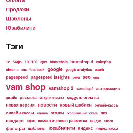
Оплата
Продажи
Шаблоны
Юзабилити
Тэги
bootstrap 4
cakephp
1с
54фз
100/100
ajax
blockchain
google
chrome
facebook
google analytics
oauth
css
pagespeed insights
seo
pagespeed
pwa
sms
vam shop
vamshop 2
авторизация
vamshop4
модуль оплаты
доставка
дизайн
модули оплаты
новости
новая версия
новый шаблон
онлайн-касса
онлайн кассы
пвз
отзывы
оплата
оформление заказа
продажи
семантическая разметка
сдэк
скидки
стили
юзабилити
яндекс
фильтры
шаблоны
яндекс касса