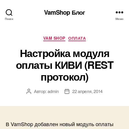
VamShop Блог
Поиск
Меню
Рубрики
VAM SHOP
ОПЛАТА
Настройка модуля
оплаты КИВИ (REST
протокол)
Автор:
admin
22 апреля, 2014
Автор
Дата
записи
записи
В VamShop добавлен новый модуль оплаты