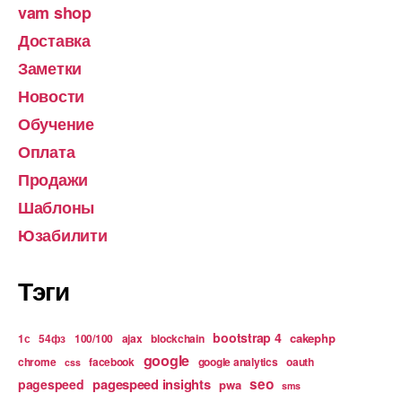
vam shop
Доставка
Заметки
Новости
Обучение
Оплата
Продажи
Шаблоны
Юзабилити
Тэги
bootstrap 4
cakephp
1с
54фз
100/100
ajax
blockchain
google
chrome
facebook
google analytics
oauth
css
pagespeed insights
seo
pagespeed
pwa
sms