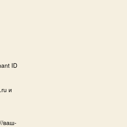
ant ID
.ru и
//ваш-