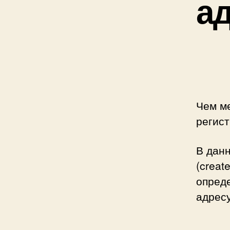
ад
Чем м
регис
В данн
(creat
опреде
адресу