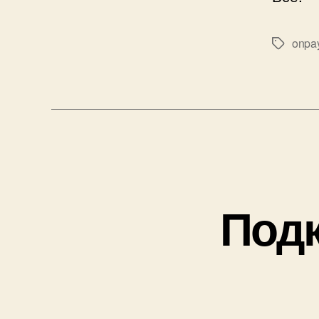
onpa
Метки
Подк