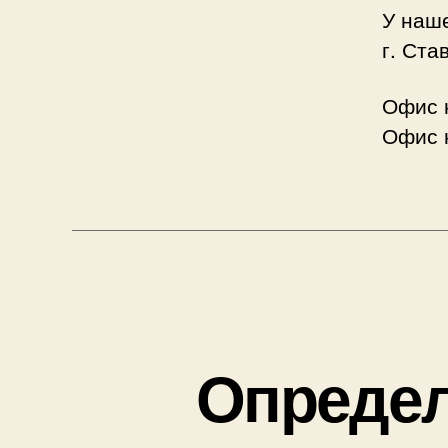
У наш
г. Ста
Офис 
Офис 
Определ