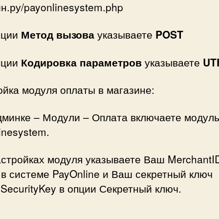
н.ру/payonlinesystem.php
пции
Метод вызова
указываете
POST
пции
Кодировка параметров
указываете
UT
йка модуля оплаты в магазине:
дминке – Модули – Оплата включаете модул
inesystem.
астройках модуля указываете Ваш MerchantI
в системе PayOnline и Ваш секретный ключ
eSecurityKey в опции Секретный ключ.