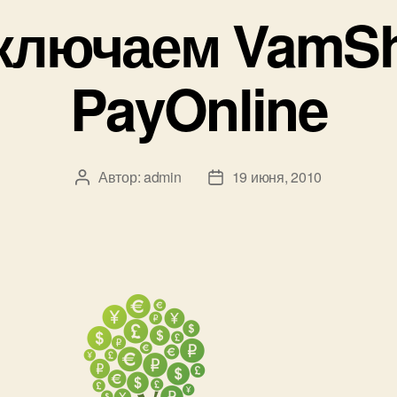
ключаем VamSh
PayOnline
Автор:
admin
19 июня, 2010
Автор
Дата
записи
записи