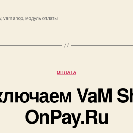
y
,
vam shop
,
модуль оплаты
Рубрики
ОПЛАТА
лючаем VaM S
OnPay.Ru