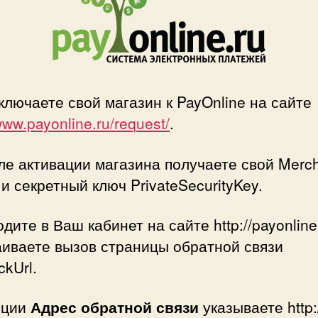
ключаете свой магазин к PayOnline на сайте
/www.payonline.ru/request/
.
ле активации магазина получаете свой Merch
и секретный ключ PrivateSecurityKey.
одите в Ваш кабинет на сайте http://payonline
аиваете вызов страницы обратной связи
ckUrl.
пции
Адрес обратной связи
указываете http: