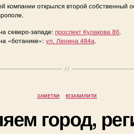
ей компании открылся второй собственный о
врополе.
на северо-западе:
проспект Кулакова 8б
.
на «ботанике»:
ул. Ленина 484а
.
Рубрики
ЗАМЕТКИ
ЮЗАБИЛИТИ
яем город, реги