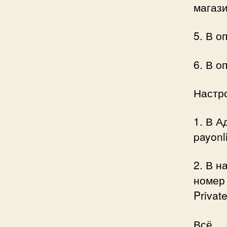
магази
5. В о
6. В о
Настро
1. В А
payonl
2. В н
номер 
Privat
Всё.