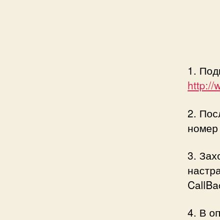
1. Под
http:/
2. Пос
номер 
3. Зах
настр
CallBa
4. В о