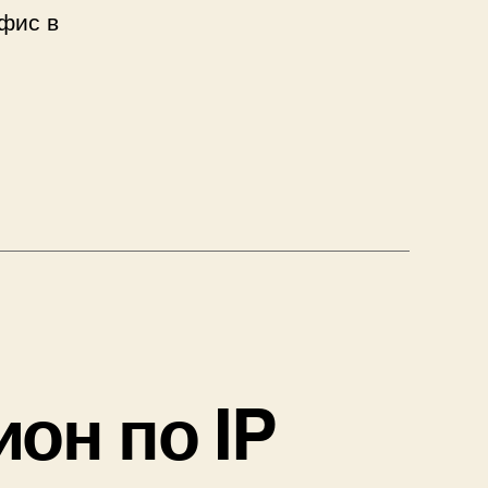
фис в
он по IP