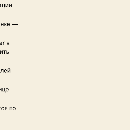
ации
инке —
er в
ить
олей
ице
ся по