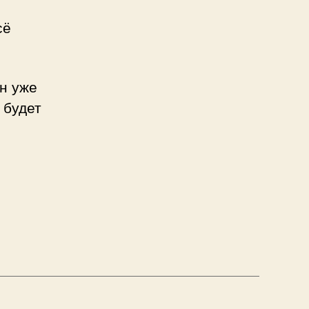
сё
он уже
 будет