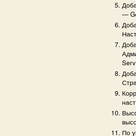
Доба
— Ge
Доба
Наст
Доба
Адм
Serv
Доба
Стра
Корр
наст
Высо
высо
По у