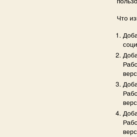
польз
Что и
Доба
соци
Доба
Рабо
вер
Доба
Рабо
вер
Доба
Рабо
вер