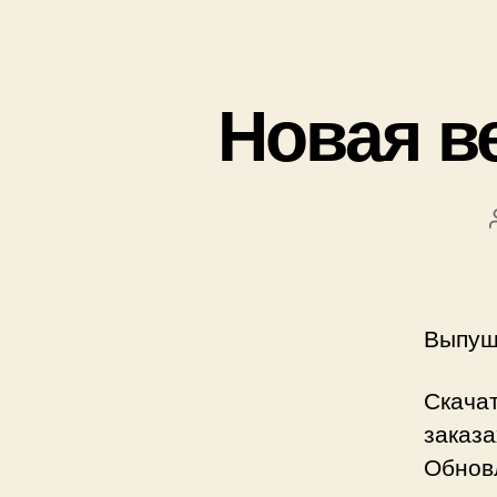
Новая в
Выпущ
Скача
заказа
Обнов