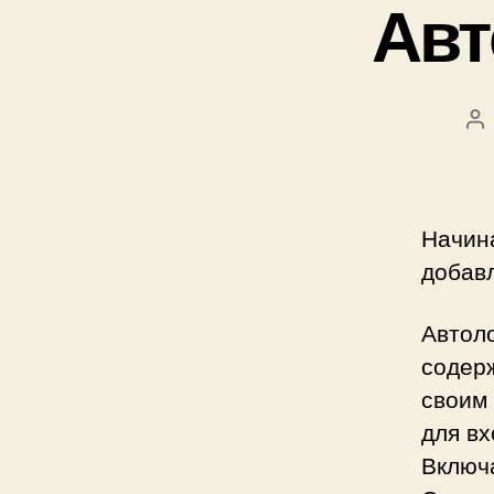
Авт
Ав
за
Начин
добав
Автоло
содерж
своим 
для вх
Включ