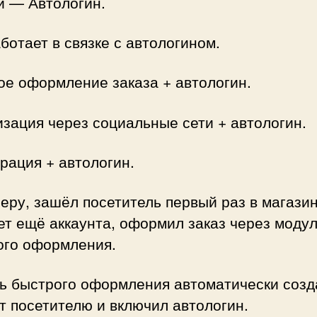
и — Автологин.
ботает в связке с автологином.
ое оформление заказа + автологин.
зация через социальные сети + автологин.
рация + автологин.
еру, зашёл посетитель первый раз в магазин
ет ещё аккаунта, оформил заказ через моду
ого оформления.
ь быстрого оформления автоматически созд
т посетителю и включил автологин.