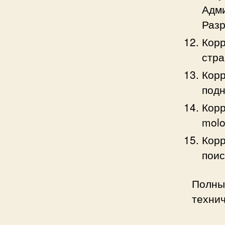
Адми
Разр
Корр
стра
Корр
подн
Корр
molo
Корр
поис
Полны
техни