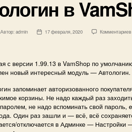
ологин в VamS
Автор:
admin
17 февраля, 2020
Комментариев
тор
Дата
писи
записи
ая с версии 1.99.13 в VamShop по умолчани
лен новый интересный модуль — Автологин.
гин запоминает авторизованного покупателя
имое корзины. Не надо каждый раз заходит
паролем, не надо вспоминать свой пароль, e
ода. Один раз зашли и — всё, всё сохраняет
ается/отключается в Админке — Настройки 