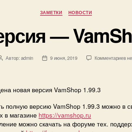
Рубрики
ЗАМЕТКИ
НОВОСТИ
ерсия — VamSho
к
Автор:
admin
9 июня, 2019
Комментариев
не
Автор
Дата
за
записи
записи
Но
ве
—
ена новая версия VamShop 1.99.3
Va
1.9
ть полную версию VamShop 1.99.3 можно в с
х в магазине
https://vamshop.ru
ление можно скачать на форуме тех. поддер