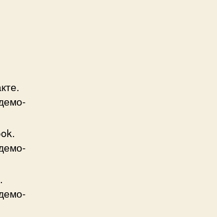
кте.
демо-
ok.
демо-
.
демо-