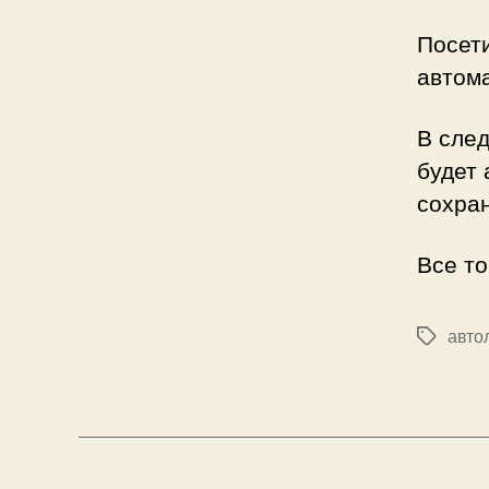
Посети
автома
В след
будет 
сохра
Все то
авто
Метки