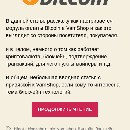
btc
blockchain!
В данной статье расскажу как настривается
модуль оплаты Bitcoin в VamShop и как это
выглядит со стороны посетителя, покупателя.
и в целом, немного о том как работает
криптовалюта, блокчейн, подтверждение
транзакций, для чего нужны майнеры и т.д.
В общем, небольшая вводная статья с
привязкой к VamShop, если кому-то интересна
тема блокчейн технологий.
«Bitcoin
ПРОДОЛЖИТЬ ЧТЕНИЕ
в
VamShop
—
bitcoin
,
blockchain
,
btc
,
vam shop
,
биткойн
,
блокчейн
Метки