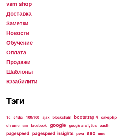
vam shop
Доставка
Заметки
Новости
Обучение
Оплата
Продажи
Шаблоны
Юзабилити
Тэги
bootstrap 4
cakephp
1с
54фз
100/100
ajax
blockchain
google
chrome
facebook
google analytics
oauth
css
pagespeed insights
seo
pagespeed
pwa
sms