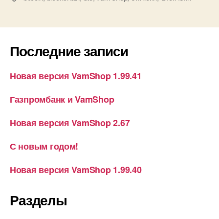
Инструкция
по
настройке
Последние записи
VamShop
для
Новая версия VamShop 1.99.41
оплаты
заказов
Газпромбанк и VamShop
с
помощью
Новая версия VamShop 2.67
btc
blockchain!»
С новым годом!
Новая версия VamShop 1.99.40
Разделы