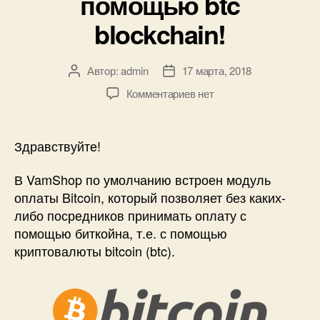
помощью btc
blockchain!
Автор:
admin
17 марта, 2018
Автор
Дата
записи
записи
к
Комментариев
нет
записи
Bitcoin
в
Здравствуйте!
VamShop
—
В VamShop по умолчанию встроен модуль
Инструкция
оплаты Bitcoin, который позволяет без каких-
по
либо посредников принимать оплату с
настройке
помощью биткойна, т.е. с помощью
VamShop
криптовалюты bitcoin (btc).
для
оплаты
заказов
с
помощью