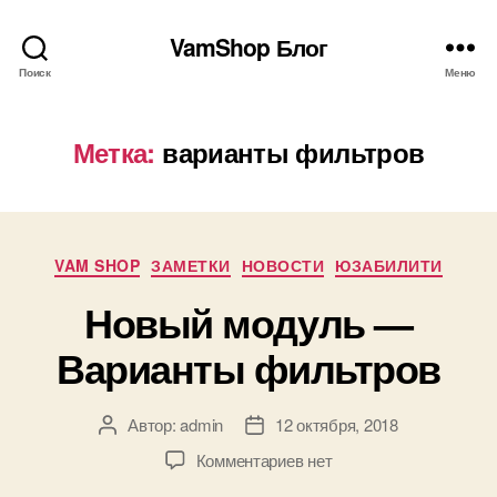
VamShop Блог
Поиск
Меню
Метка:
варианты фильтров
Рубрики
VAM SHOP
ЗАМЕТКИ
НОВОСТИ
ЮЗАБИЛИТИ
Новый модуль —
Варианты фильтров
Автор:
admin
12 октября, 2018
Автор
Дата
записи
записи
к
Комментариев
нет
записи