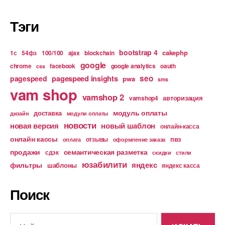
Тэги
bootstrap 4
cakephp
1с
54фз
100/100
ajax
blockchain
google
chrome
facebook
google analytics
oauth
css
pagespeed insights
seo
pagespeed
pwa
sms
vam shop
vamshop 2
авторизация
vamshop4
модуль оплаты
доставка
дизайн
модули оплаты
новости
новая версия
новый шаблон
онлайн-касса
онлайн кассы
пвз
отзывы
оплата
оформление заказа
продажи
семантическая разметка
сдэк
скидки
стили
юзабилити
яндекс
фильтры
шаблоны
яндекс касса
Поиск
Поиск: