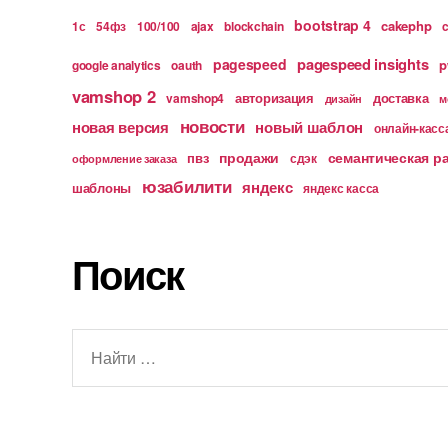
bootstrap 4
cakephp
1с
54фз
100/100
ajax
blockchain
pagespeed insights
pagespeed
p
google analytics
oauth
vamshop 2
авторизация
доставка
vamshop4
дизайн
м
новости
новая версия
новый шаблон
онлайн-касс
продажи
семантическая р
пвз
сдэк
оформление заказа
юзабилити
яндекс
шаблоны
яндекс касса
Поиск
Поиск: