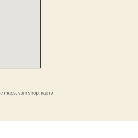
le maps
,
vam shop
,
карта