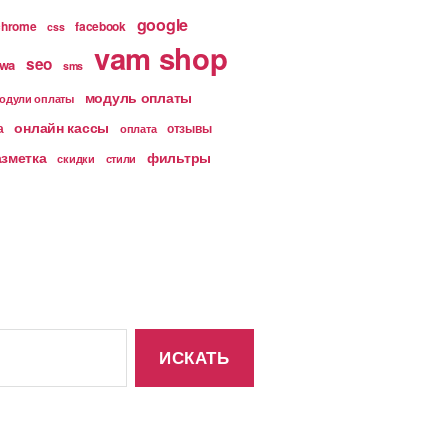
google
chrome
facebook
css
vam shop
seo
wa
sms
модуль оплаты
одули оплаты
онлайн кассы
а
отзывы
оплата
азметка
фильтры
скидки
стили