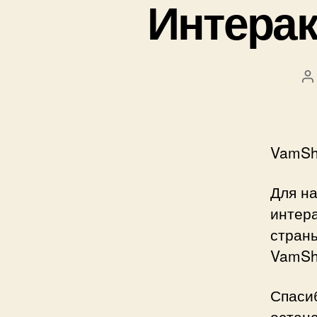
Интерак
А
з
VamSh
Для н
интера
страны
VamSh
Спаси
остан