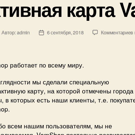
тивная карта 
к
Автор:
admin
6 сентября, 2018
Комментариев
втор
Дата
аписи
записи
op работает по всему миру.
аглядности мы сделали специальную
ктивную карту, на которой отмечены города
, в которых есть наши клиенты, т.е. покупат
op.
бо всем нашим пользователям, мы не
авливаемся, VamShop постоянно развивается