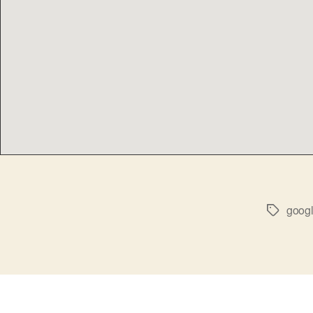
goog
Метки