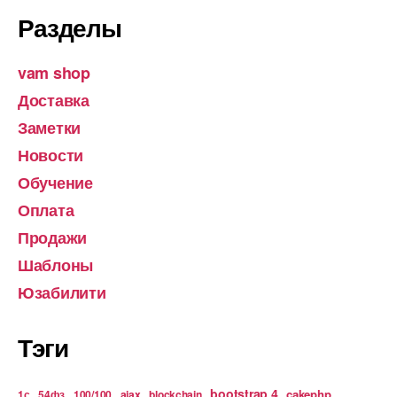
Разделы
vam shop
Доставка
Заметки
Новости
Обучение
Оплата
Продажи
Шаблоны
Юзабилити
Тэги
bootstrap 4
cakephp
1с
54фз
100/100
ajax
blockchain