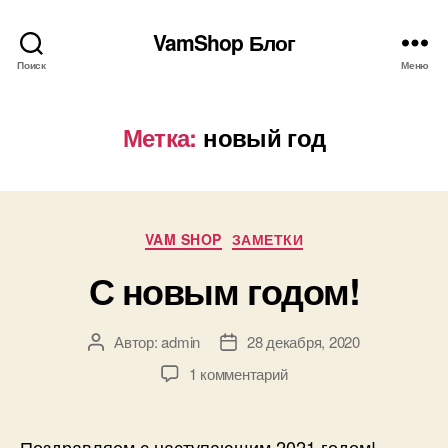
VamShop Блог
Поиск
Меню
Метка:
новый год
Рубрики
VAM SHOP
ЗАМЕТКИ
С новым годом!
Автор:
admin
28 декабря, 2020
Автор
Дата
записи
записи
к
1 комментарий
записи
С
новым
Поздравляем с наступающим 2021 годом!