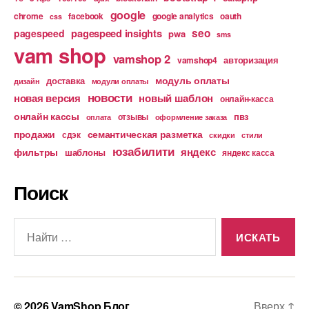
google
chrome
facebook
google analytics
oauth
css
pagespeed insights
seo
pagespeed
pwa
sms
vam shop
vamshop 2
авторизация
vamshop4
модуль оплаты
доставка
дизайн
модули оплаты
новости
новая версия
новый шаблон
онлайн-касса
онлайн кассы
пвз
отзывы
оплата
оформление заказа
продажи
семантическая разметка
сдэк
скидки
стили
юзабилити
яндекс
фильтры
шаблоны
яндекс касса
Поиск
Поиск:
© 2026
VamShop Блог
Вверх
↑