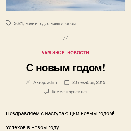
2021
,
новый год
,
с новым годом
Метки
Рубрики
VAM SHOP
НОВОСТИ
С новым годом!
Автор:
admin
20 декабря, 2019
Автор
Дата
записи
записи
к
Комментариев
нет
записи
С
новым
Поздравляем с наступающим новым годом!
годом!
Успехов в новом году.