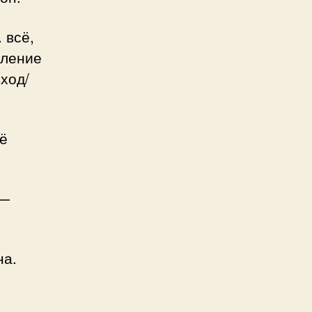
 всё,
вление
вход/
сё
 —
на.