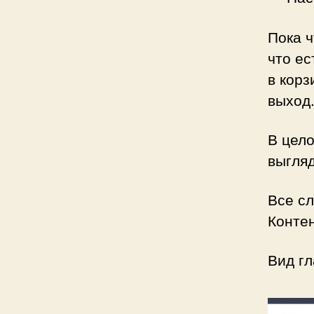
Пока ч
что ес
в корз
выход
В цело
выгляд
Все с
Конте
Вид гл