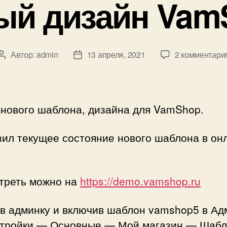
ый дизайн Vam
Автор:
admin
13 апреля, 2021
2 комментари
Автор
Дата
записи
записи
 нового шаблона, дизайна для VamShop.
ил текущее состояние нового шаблона в он
треть можно на
https://demo.vamshop.ru
 в админку и включив шаблон vamshop5 в Ад
тройки — Основные — Мой магазин — Шабл