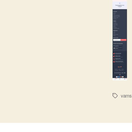
vams
Метки