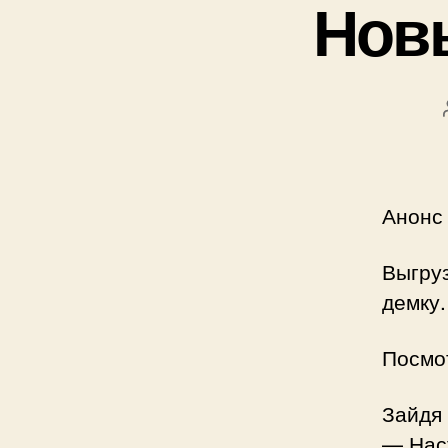
Нов
Анонс
Выгруз
демку.
Посмо
Зайдя
— Нас