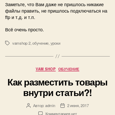
Заметьте, что Вам даже не пришлось никакие
файлы править, не пришлось подключаться на
ftp и т.д. и т.п.
Всё очень просто.
vamshop 2
,
обучение
,
уроки
Метки
Рубрики
VAM SHOP
ОБУЧЕНИЕ
Как разместить товары
внутри статьи?!
Автор:
admin
2 июня, 2017
Автор
Дата
записи
записи
к
Комментариев
нет