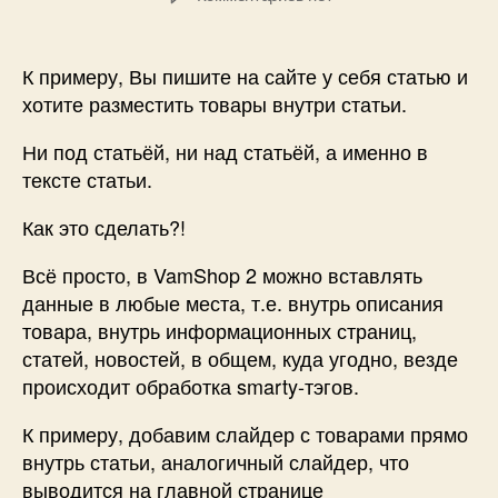
записи
Как
разместить
К примеру, Вы пишите на сайте у себя статью и
товары
хотите разместить товары внутри статьи.
внутри
статьи?!
Ни под статьёй, ни над статьёй, а именно в
тексте статьи.
Как это сделать?!
Всё просто, в VamShop 2 можно вставлять
данные в любые места, т.е. внутрь описания
товара, внутрь информационных страниц,
статей, новостей, в общем, куда угодно, везде
происходит обработка smarty-тэгов.
К примеру, добавим слайдер с товарами прямо
внутрь статьи, аналогичный слайдер, что
выводится на главной странице