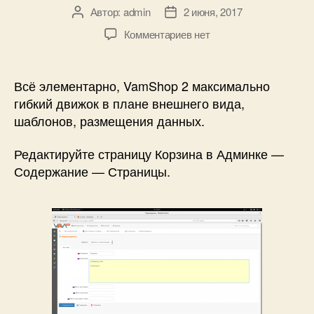
Автор:
admin
2 июня, 2017
Автор
Дата
записи
записи
к
Комментариев
нет
записи
Как
сделать
Всё элементарно, VamShop 2 максимально
оформление
гибкий движок в плане внешнего вида,
заказа
шаблонов, размещения данных.
прямо
на
Редактируйте страницу Корзина в Админке —
странице
Содержание — Страницы.
корзины?