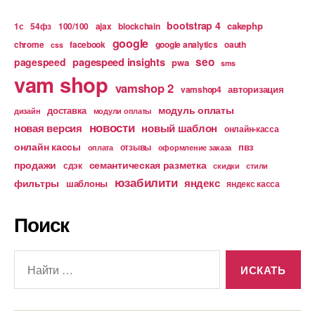
bootstrap 4
cakephp
1с
54фз
100/100
ajax
blockchain
google
chrome
facebook
google analytics
oauth
css
pagespeed insights
seo
pagespeed
pwa
sms
vam shop
vamshop 2
авторизация
vamshop4
модуль оплаты
доставка
дизайн
модули оплаты
новости
новая версия
новый шаблон
онлайн-касса
онлайн кассы
пвз
отзывы
оплата
оформление заказа
продажи
семантическая разметка
сдэк
скидки
стили
юзабилити
яндекс
фильтры
шаблоны
яндекс касса
Поиск
Поиск: