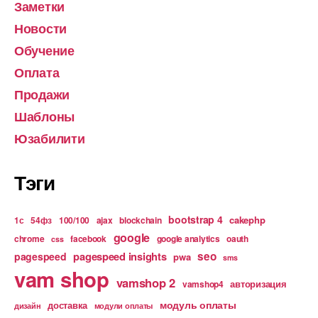
Заметки
Новости
Обучение
Оплата
Продажи
Шаблоны
Юзабилити
Тэги
bootstrap 4
cakephp
1с
54фз
100/100
ajax
blockchain
google
chrome
facebook
google analytics
oauth
css
pagespeed insights
seo
pagespeed
pwa
sms
vam shop
vamshop 2
авторизация
vamshop4
модуль оплаты
доставка
дизайн
модули оплаты