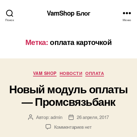
VamShop Блог
Поиск
Меню
Метка:
оплата карточкой
Рубрики
VAM SHOP
НОВОСТИ
ОПЛАТА
Новый модуль оплаты
— Промсвязьбанк
Автор:
admin
26 апреля, 2017
Автор
Дата
записи
записи
к
Комментариев
нет
записи