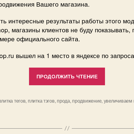
родвижения Вашего магазина.
ть интересные результаты работы этого мод
О
и
p, магазины клиентов не буду показывать, 
у
имере официального сайта.
с
в
p.ru вышел на 1 место в яндексе по запроса
м
«SEO
ПРОДОЛЖИТЬ ЧТЕНИЕ
р
Плитка
тэгов
в
плитка тегов
,
плитка тэгов
,
прода
,
продвижение
,
увеличиваем
VamShop
—
Обязател