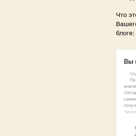
Что эт
Вашег
блоге: