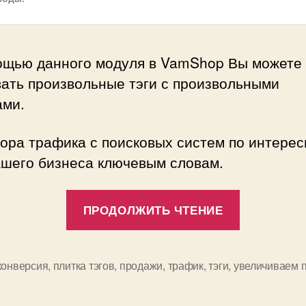
ощью данного модуля в VamShop Вы можете
вать произвольные тэги с произвольными
ами.
бора трафика с поисковых систем по интере
ашего бизнеса ключевым словам.
«Новый
ПРОДОЛЖИТЬ ЧТЕНИЕ
уникальн
SEO
Модуль
конверсия
,
плитка тэгов
,
продажи
,
трафик
,
тэги
,
увеличиваем 
—
Плитка