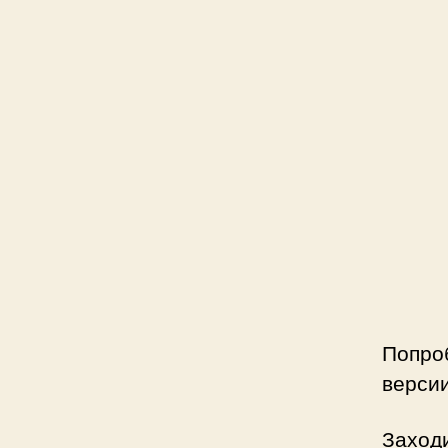
Попро
верси
Заходи