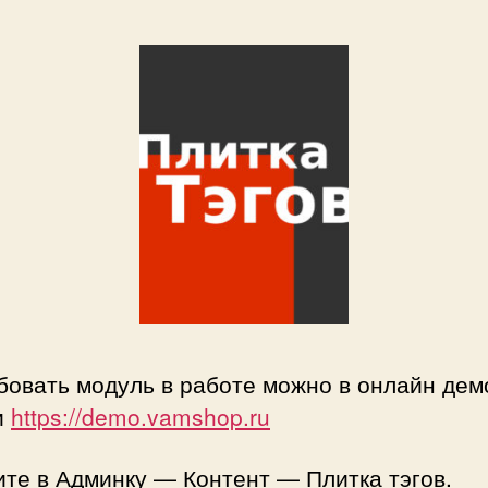
П
тэ
бовать модуль в работе можно в онлайн дем
и
https://demo.vamshop.ru
те в Админку — Контент — Плитка тэгов.