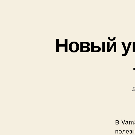
Новый у
В Vam
полез