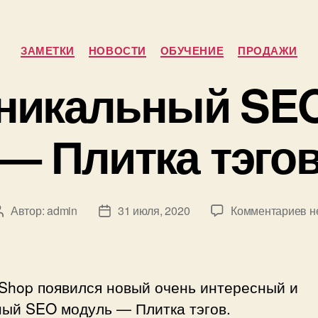
использу
у
Рубрики
себя
ЗАМЕТКИ
НОВОСТИ
ОБУЧЕНИЕ
ПРОДАЖИ
в
никальный SE
магазинах
показыва
— Плитка тэго
реальные
результа
к
Автор:
admin
31 июля, 2020
Комментариев
н
Автор
Дата
за
записи
записи
Н
у
S
Shop появился новый очень интересный и
М
ный SEO модуль — Плитка тэгов.
—