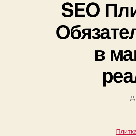
SEO Пли
Обязател
в ма
реа
А
з
Плитк