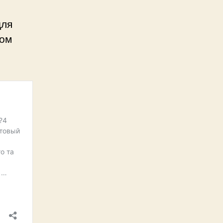
для
ном