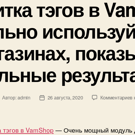
тка тэгов в V
ьно используй
газинах, пока
льные результ
к
Автор:
admin
26 августа, 2020
Комментариев
втор
Дата
з
аписи
записи
П
т
а тэгов в VamShop
— Очень мощный модуль 
в