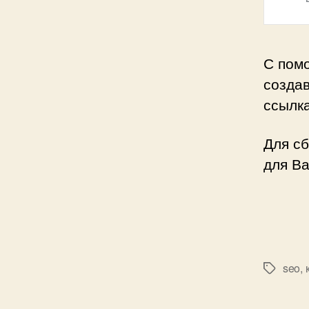
С пом
созда
ссылк
Для с
для В
seo
,
Метки