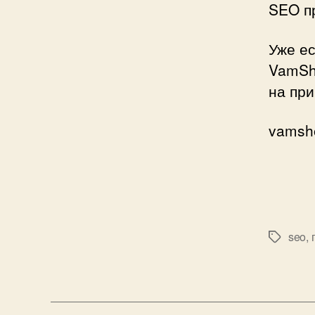
SEO п
Уже ес
VamSho
на пр
vamsho
seo
,
Метки