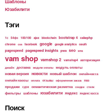
Шаблоны
Юзабилити
Тэги
bootstrap 4
cakephp
1с
54фз
100/100
ajax
blockchain
google
chrome
facebook
google analytics
oauth
css
pagespeed insights
seo
pagespeed
pwa
sms
vam shop
vamshop 2
авторизация
vamshop4
модуль оплаты
доставка
дизайн
модули оплаты
новости
новая версия
новый шаблон
онлайн-касса
онлайн кассы
пвз
отзывы
оплата
оформление заказа
продажи
семантическая разметка
сдэк
скидки
стили
юзабилити
яндекс
фильтры
шаблоны
яндекс касса
Поиск