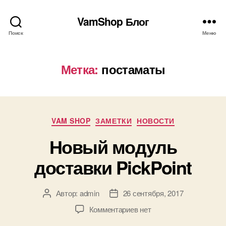
VamShop Блог
Поиск
Меню
Метка:
постаматы
Рубрики
VAM SHOP
ЗАМЕТКИ
НОВОСТИ
Новый модуль
доставки PickPoint
Автор:
admin
26 сентября, 2017
Автор
Дата
записи
записи
к
Комментариев
нет
записи