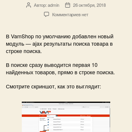
Автор:
admin
26 октября, 2018
Автор
Дата
записи
записи
к
Комментариев
нет
записи
Добавлен
новый
В VamShop по умолчанию добавлен новый
модуль
модуль — ajax результаты поиска товара в
—
строке поиска.
ajax
результаты
В поиске сразу выводится первая 10
поиска
найденных товаров, прямо в строке поиска.
товара
Смотрите скриншот, как это выглядит: