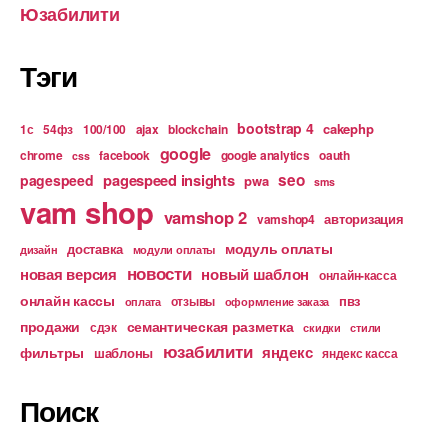
Юзабилити
Тэги
bootstrap 4
cakephp
1с
54фз
100/100
ajax
blockchain
google
chrome
facebook
google analytics
oauth
css
pagespeed insights
seo
pagespeed
pwa
sms
vam shop
vamshop 2
авторизация
vamshop4
модуль оплаты
доставка
дизайн
модули оплаты
новости
новая версия
новый шаблон
онлайн-касса
онлайн кассы
пвз
отзывы
оплата
оформление заказа
продажи
семантическая разметка
сдэк
скидки
стили
юзабилити
яндекс
фильтры
шаблоны
яндекс касса
Поиск