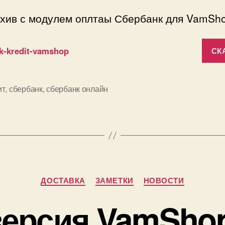
рхив с модулем оплтаы Сбербанк для VamSho
k-kredit-vamshop
СК
ит
,
сбербанк
,
сбербанк онлайн
Рубрики
ДОСТАВКА
ЗАМЕТКИ
НОВОСТИ
ерсия VamShop