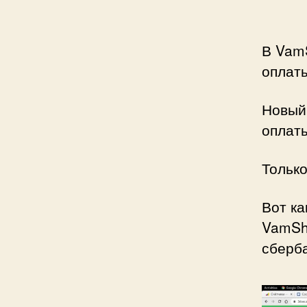
В Vam
оплат
Новый
оплаты
Только
Вот ка
VamSh
сберба