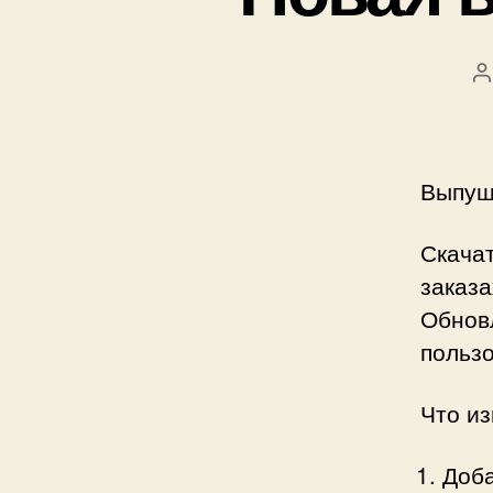
А
з
Выпущ
Скача
заказа
Обнов
польз
Что и
Доб