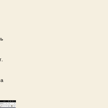
ль
т.
на