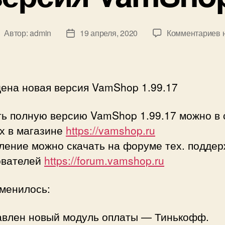
к
Автор:
admin
19 апреля, 2020
Комментариев
н
втор
Дата
з
аписи
записи
Н
в
V
ена новая версия VamShop 1.99.17
1
ть полную версию VamShop 1.99.17 можно в 
х в магазине
https://vamshop.ru
ление можно скачать на форуме тех. поддер
ователей
https://forum.vamshop.ru
зменилось:
авлен новый модуль оплаты — Тинькофф.