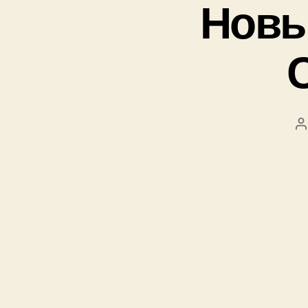
Новы
А
з