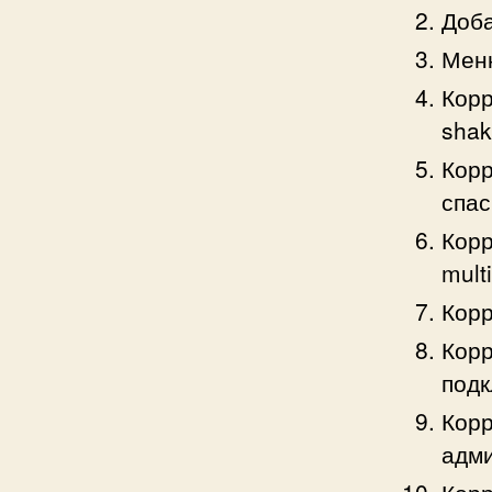
Доба
Меню
Корр
shak
Корр
спас
Корр
mult
Корр
Корр
под
Корр
адми