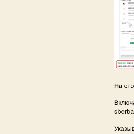
На ст
Включ
sberba
Указыв