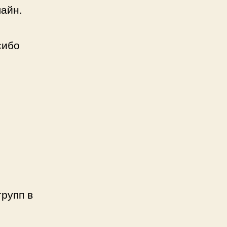
айн.
сибо
групп в