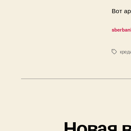
Вот а
sberban
кред
Метки
Новая в