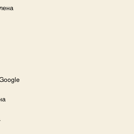
влена
 Google
на
а