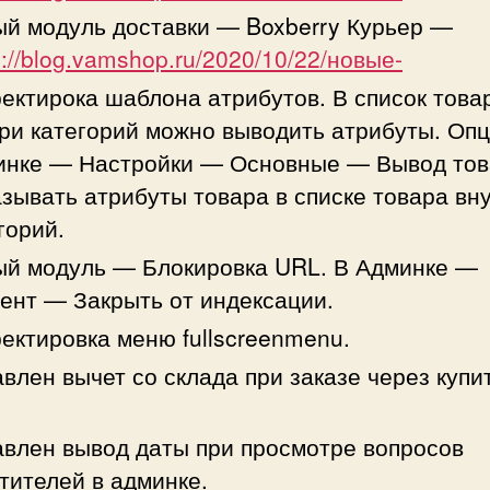
й модуль доставки — Boxberry Курьер —
s://blog.vamshop.ru/2020/10/22/новые-
ектирока шаблона атрибутов. В список това
ри категорий можно выводить атрибуты. Опц
инке — Настройки — Основные — Вывод то
зывать атрибуты товара в списке товара вн
горий.
й модуль — Блокировка URL. В Админке —
ент — Закрыть от индексации.
ектировка меню fullscreenmenu.
влен вычет со склада при заказе через купит
.
влен вывод даты при просмотре вопросов
тителей в админке.