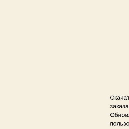
Скача
заказа
Обнов
польз