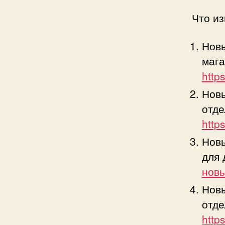
Что и
Новы
мага
http
Новы
отде
http
Новы
для
новы
Новы
отде
http