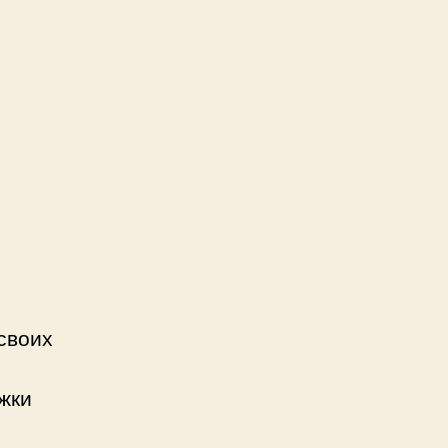
своих
жки