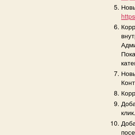
Новы
http
Корр
внут
Адм
Пока
кате
Новы
Конт
Корр
Доба
клик
Доба
посе