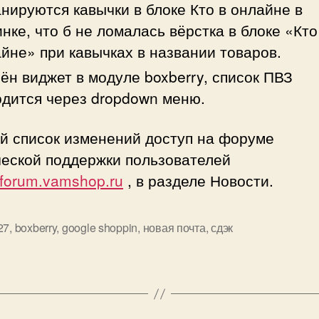
нируются кавычки в блоке Кто в онлайне в
нке, что б не ломалась вёрстка в блоке «Кто
йне» при кавычках в названии товаров.
ён виджет в модуле boxberry, список ПВЗ
дится через dropdown меню.
й список изменений доступ на форуме
ческой поддержки пользователей
//forum.vamshop.ru
, в разделе Новости.
27
,
boxberry
,
google shoppin
,
новая почта
,
сдэк