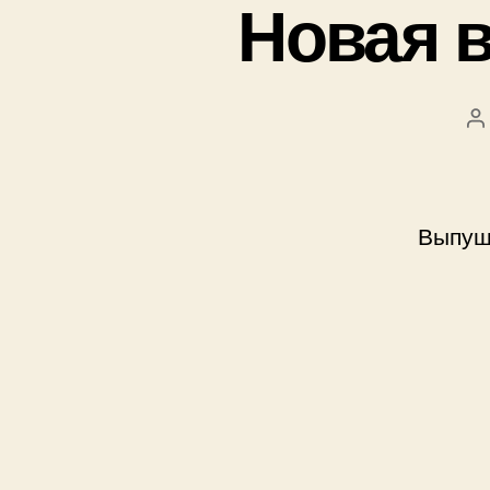
Новая в
А
з
Выпущ