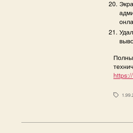
Экра
адми
онла
Удал
выво
Полны
техни
https:
1.99.
Метки