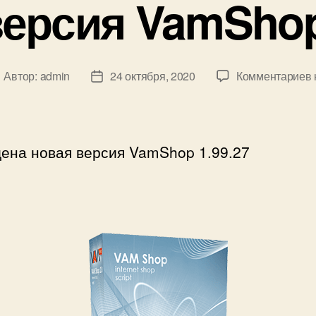
ерсия VamShop
к
Автор:
admin
24 октября, 2020
Комментариев
втор
Дата
аписи
записи
ена новая версия VamShop 1.99.27
1