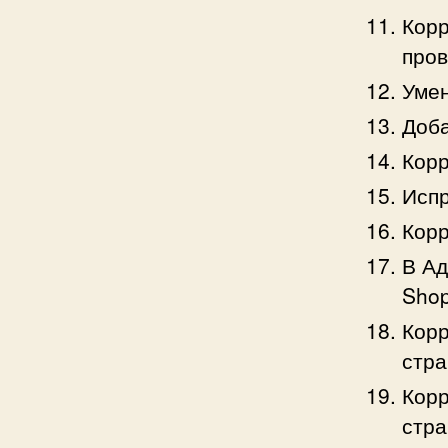
Корр
пров
Умен
Доба
Корр
Испр
Корр
В Ад
Shop
Корр
стра
Корр
стра