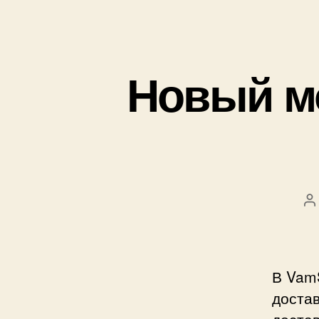
Новый м
А
з
В Vam
доста
достав