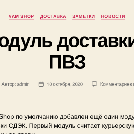
Рубрики
VAM SHOP
ДОСТАВКА
ЗАМЕТКИ
НОВОСТИ
одуль доставк
ПВЗ
к
Автор:
admin
10 октября, 2020
Комментариев
втор
Дата
аписи
записи
Shop по умолчанию добавлен ещё один мод
вки СДЭК. Первый модуль считает курьерску
ку до двери.