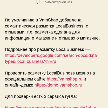
к
Комментариев
нет
записи
Семантическая
разметка
По умолчанию в VamShop добавлена
LocalBusiness
семантическая разметка LocalBusiness, с
с
отзывами, т.е. разметка сделана для
отзывами!
информации о магазине и отзывах о магазине.
Подробнее про разметку LocalBusiness —
https://developers.google.com/search/docs/data-
types/local-business?hl=ru
Проверить разметку LocalBusiness можно на
официальном сайте
https://vamshop.ru
и
онлайн-демке
https://demo.vamshop.ru
Для проверки есть 2 сервиса гугла:
https://search.google.com/test/rich-results?hl=ru