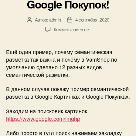
Google Покупок!
Автор:
admin
4 сентября, 2020
Автор
Дата
записи
записи
к
Комментариев
нет
записи
Семантическая
разметка
Ещё один пример, почему семантическая
—
разметка так важна и почему в VamShop по
Почему
умолчанию сделано 12 разных видов
это
семантической разметки.
важно,
на
В данном случае покажу пример семантической
примере
разметка в Google Картинках и Google Покупках.
Google
Картинок
и
Заходим на поисковик картинок
Google
https://www.google.com/imghp
Покупок!
Либо просто в гугл поиск нажимаем закладку