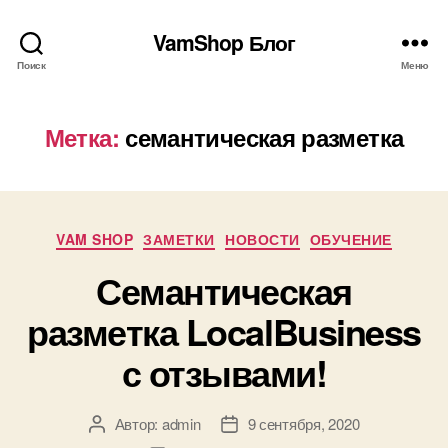
VamShop Блог
Поиск
Меню
Метка:
семантическая разметка
Рубрики
VAM SHOP
ЗАМЕТКИ
НОВОСТИ
ОБУЧЕНИЕ
Семантическая
разметка LocalBusiness
с отзывами!
Автор:
admin
9 сентября, 2020
Автор
Дата
записи
записи