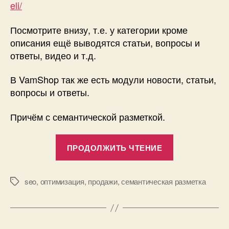
eli/
Посмотрите внизу, т.е. у категории кроме
описания ещё выводятся статьи, вопросы и
ответы, видео и т.д.
В VamShop так же есть модули новости, статьи,
вопросы и ответы.
Причём с семантической разметкой.
«Новые
ПРОДОЛЖИТЬ ЧТЕНИЕ
интересные
SEO
модули
seo
,
оптимизация
,
продажи
,
семантическая разметка
Метки
в
VamShop!»