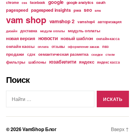
google
chrome
facebook
google analytics
oauth
css
pagespeed insights
seo
pagespeed
pwa
sms
vam shop
vamshop 2
авторизация
vamshop4
модуль оплаты
доставка
дизайн
модули оплаты
новости
новая версия
новый шаблон
онлайн-касса
онлайн кассы
пвз
отзывы
оплата
оформление заказа
продажи
семантическая разметка
сдэк
скидки
стили
юзабилити
яндекс
фильтры
шаблоны
яндекс касса
Поиск
Поиск:
© 2026
VamShop Блог
Вверх
↑