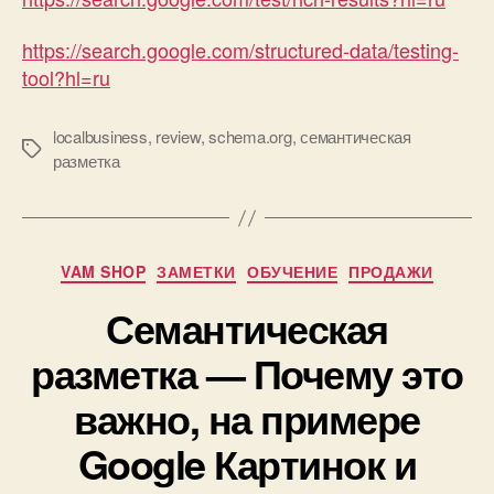
https://search.google.com/structured-data/testing-
tool?hl=ru
localbusiness
,
review
,
schema.org
,
семантическая
Метки
разметка
Рубрики
VAM SHOP
ЗАМЕТКИ
ОБУЧЕНИЕ
ПРОДАЖИ
Семантическая
разметка — Почему это
важно, на примере
Google Картинок и