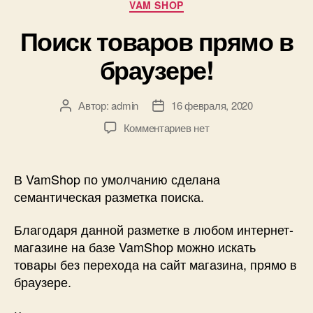
Рубрики
VAM SHOP
Поиск товаров прямо в
браузере!
Автор:
admin
16 февраля, 2020
Автор
Дата
записи
записи
к
Комментариев
нет
записи
Поиск
товаров
В VamShop по умолчанию сделана
прямо
семантическая разметка поиска.
в
браузере!
Благодаря данной разметке в любом интернет-
магазине на базе VamShop можно искать
товары без перехода на сайт магазина, прямо в
браузере.