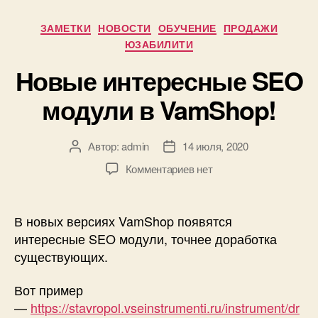
это
Рубрики
ЗАМЕТКИ
НОВОСТИ
ОБУЧЕНИЕ
ПРОДАЖИ
важно,
ЮЗАБИЛИТИ
наглядный
Новые интересные SEO
пример!»
модули в VamShop!
Автор:
admin
14 июля, 2020
Автор
Дата
записи
записи
к
Комментариев
нет
записи
Новые
интересные
В новых версиях VamShop появятся
SEO
интересные SEO модули, точнее доработка
модули
существующих.
в
VamShop!
Вот пример
—
https://stavropol.vseinstrumenti.ru/instrument/dr