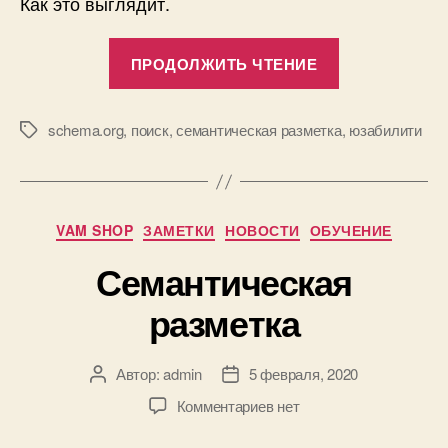
Как это выглядит.
«Поиск
ПРОДОЛЖИТЬ ЧТЕНИЕ
товаров
прямо
в
schema.org
,
поиск
,
семантическая разметка
,
юзабилити
Метки
браузере!»
Рубрики
VAM SHOP
ЗАМЕТКИ
НОВОСТИ
ОБУЧЕНИЕ
Семантическая
разметка
Автор:
admin
5 февраля, 2020
Автор
Дата
записи
записи
к
Комментариев
нет
записи