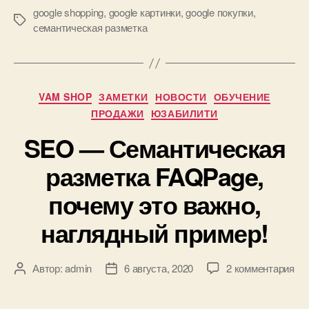
google shopping
,
google картинки
,
google покупки
,
Метки
семантическая разметка
Рубрики
VAM SHOP
ЗАМЕТКИ
НОВОСТИ
ОБУЧЕНИЕ
ПРОДАЖИ
ЮЗАБИЛИТИ
SEO — Семантическая
разметка FAQPage,
почему это важно,
наглядный пример!
к
Автор:
admin
6 августа, 2020
2 комментария
Автор
Дата
за
записи
записи
SE