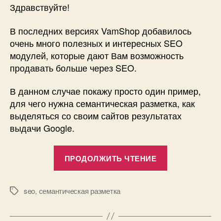
—
Здравствуйте!
Се
ра
В последних версиях VamShop добавилось
FA
очень много полезных и интересных SEO
по
модулей, которые дают Вам возможность
эт
продавать больше через SEO.
ва
на
В данном случае покажу просто один пример,
пр
для чего нужна семантическая разметка, как
выделяться со своим сайтов результатах
выдачи Google.
«SEO
ПРОДОЛЖИТЬ ЧТЕНИЕ
—
Семантическ
разметка
seo
,
семантическая разметка
Метки
FAQPage,
почему