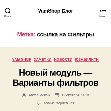
VamShop Блог
Поиск
Меню
Метка:
ссылка на фильтры
Рубрики
VAM SHOP
ЗАМЕТКИ
НОВОСТИ
ЮЗАБИЛИТИ
Новый модуль —
Варианты фильтров
Автор:
admin
12 октября, 2018
Автор
Дата
записи
записи
к
Комментариев
нет
записи