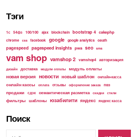
Тэги
bootstrap 4
cakephp
1с
54фз
100/100
ajax
blockchain
google
chrome
facebook
google analytics
oauth
css
pagespeed insights
seo
pagespeed
pwa
sms
vam shop
vamshop 2
авторизация
vamshop4
модуль оплаты
доставка
дизайн
модули оплаты
новости
новая версия
новый шаблон
онлайн-касса
онлайн кассы
пвз
отзывы
оплата
оформление заказа
продажи
семантическая разметка
сдэк
скидки
стили
юзабилити
яндекс
фильтры
шаблоны
яндекс касса
Поиск
Поиск: