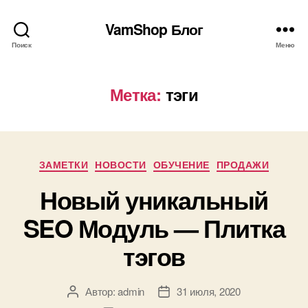
VamShop Блог
Поиск
Меню
Метка:
тэги
Рубрики
ЗАМЕТКИ
НОВОСТИ
ОБУЧЕНИЕ
ПРОДАЖИ
Новый уникальный
SEO Модуль — Плитка
тэгов
Автор:
admin
31 июля, 2020
Автор
Дата
записи
записи