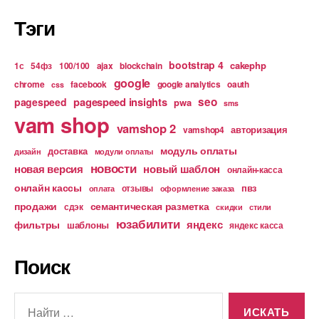
Тэги
bootstrap 4
cakephp
1с
54фз
100/100
ajax
blockchain
google
chrome
facebook
google analytics
oauth
css
pagespeed insights
seo
pagespeed
pwa
sms
vam shop
vamshop 2
авторизация
vamshop4
модуль оплаты
доставка
дизайн
модули оплаты
новости
новая версия
новый шаблон
онлайн-касса
онлайн кассы
пвз
отзывы
оплата
оформление заказа
продажи
семантическая разметка
сдэк
скидки
стили
юзабилити
яндекс
фильтры
шаблоны
яндекс касса
Поиск
Поиск: