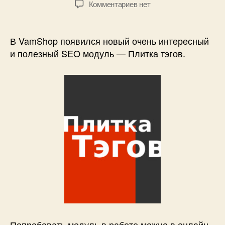
к
Комментариев
нет
записи
Новый
уникальный
В VamShop появился новый очень интересный
SEO
и полезный SEO модуль — Плитка тэгов.
Модуль
—
Плитка
тэгов
Попробовать модуль в работе можно в онлайн