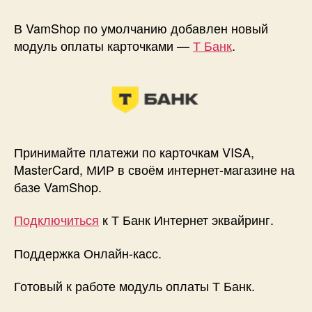
Новый
модуль
В VamShop по умолчанию добавлен новый
оплаты
модуль оплаты карточками —
Т Банк
.
—
Т
Банк
Принимайте платежи по карточкам VISA,
MasterCard, МИР в своём интернет-магазине на
базе VamShop.
Подключиться
к Т Банк Интернет эквайринг.
Поддержка Онлайн-касс.
Готовый к работе модуль оплаты Т Банк.