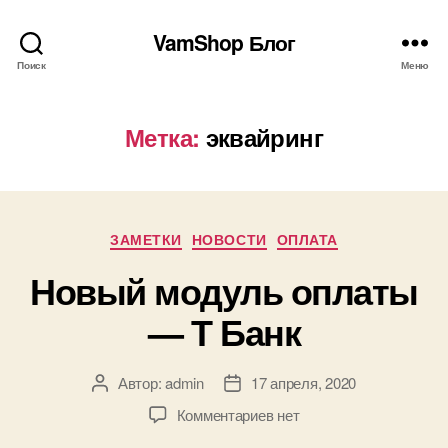
VamShop Блог
Поиск
Меню
Метка:
эквайринг
Рубрики
ЗАМЕТКИ
НОВОСТИ
ОПЛАТА
Новый модуль оплаты
— Т Банк
Автор:
admin
17 апреля, 2020
Автор
Дата
записи
записи
к
Комментариев
нет
записи