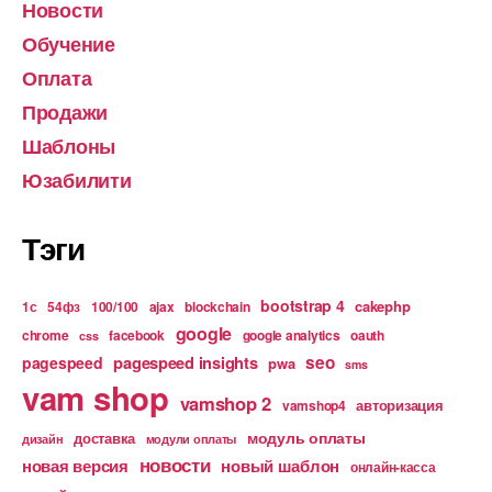
Новости
Обучение
Оплата
Продажи
Шаблоны
Юзабилити
Тэги
bootstrap 4
cakephp
1с
54фз
100/100
ajax
blockchain
google
chrome
facebook
google analytics
oauth
css
pagespeed insights
seo
pagespeed
pwa
sms
vam shop
vamshop 2
авторизация
vamshop4
модуль оплаты
доставка
дизайн
модули оплаты
новости
новая версия
новый шаблон
онлайн-касса