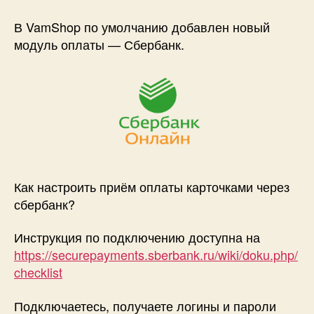
Новый
модуль
В VamShop по умолчанию добавлен новый
оплаты
модуль оплаты — Сбербанк.
—
Сбербанк
Как настроить приём оплаты карточками через
сбербанк?
Инструкция по подключению доступна на
https://securepayments.sberbank.ru/wiki/doku.php/
checklist
Подключаетесь, получаете логины и пароли