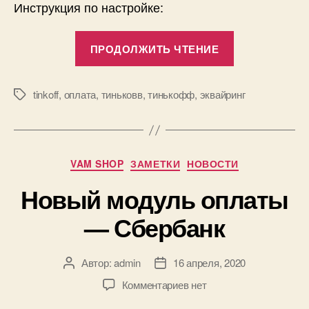
Инструкция по настройке:
«Новый
ПРОДОЛЖИТЬ ЧТЕНИЕ
модуль
оплаты
—
tinkoff
,
оплата
,
тиньковв
,
тинькофф
,
эквайринг
Метки
Т
Банк»
Рубрики
VAM SHOP
ЗАМЕТКИ
НОВОСТИ
Новый модуль оплаты
— Сбербанк
Автор:
admin
16 апреля, 2020
Автор
Дата
записи
записи
к
Комментариев
нет
записи