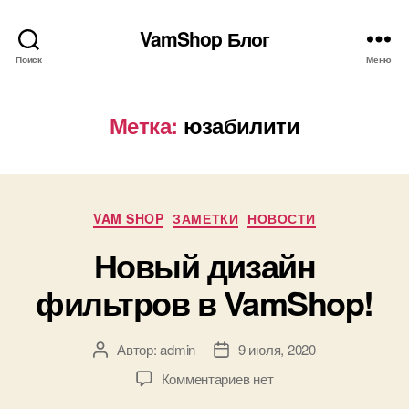
VamShop Блог
Поиск
Меню
Метка:
юзабилити
Рубрики
VAM SHOP
ЗАМЕТКИ
НОВОСТИ
Новый дизайн
фильтров в VamShop!
Автор:
admin
9 июля, 2020
Автор
Дата
записи
записи
к
Комментариев
нет
записи