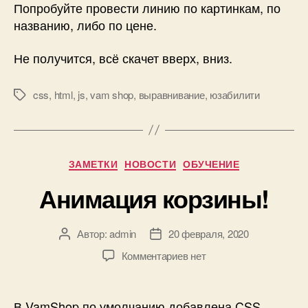
Попробуйте провести линию по картинкам, по
названию, либо по цене.
Не получится, всё скачет вверх, вниз.
css
,
html
,
js
,
vam shop
,
выравнивание
,
юзабилити
Метки
Рубрики
ЗАМЕТКИ
НОВОСТИ
ОБУЧЕНИЕ
Анимация корзины!
Автор:
admin
20 февраля, 2020
Автор
Дата
записи
записи
к
Комментариев
нет
записи
Анимация
корзины!
В VamShop по умолчанию добавлена CSS