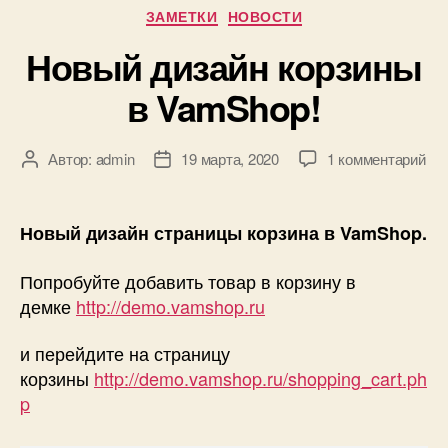
Рубрики
ЗАМЕТКИ
НОВОСТИ
Новый дизайн корзины
в VamShop!
к
Автор:
admin
19 марта, 2020
1 комментарий
Автор
Дата
зап
записи
записи
Но
диз
Новый дизайн страницы корзина в VamShop.
ко
в
Попробуйте добавить товар в корзину в
Va
демке
http://demo.vamshop.ru
и перейдите на страницу
корзины
http://demo.vamshop.ru/shopping_cart.ph
p