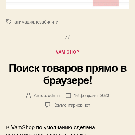
анимация
,
юзабилити
Метки
Рубрики
VAM SHOP
Поиск товаров прямо в
браузере!
Автор:
admin
16 февраля, 2020
Автор
Дата
записи
записи
к
Комментариев
нет
записи
Поиск
товаров
В VamShop по умолчанию сделана
прямо
семантическая разметка поиска.