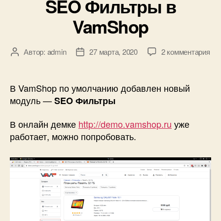
SEO Фильтры в
VamShop
к
Автор:
admin
27 марта, 2020
2 комментария
Автор
Дата
зап
записи
записи
SE
Фи
В VamShop по умолчанию добавлен новый
в
модуль —
SEO Фильтры
Va
В онлайн демке
http://demo.vamshop.ru
уже
работает, можно попробовать.