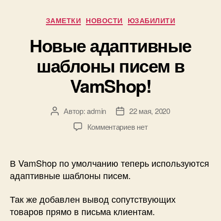
Рубрики
ЗАМЕТКИ
НОВОСТИ
ЮЗАБИЛИТИ
Новые адаптивные
шаблоны писем в
VamShop!
Автор:
admin
22 мая, 2020
Автор
Дата
записи
записи
к
Комментариев
нет
записи
Новые
адаптивные
В VamShop по умолчанию теперь используются
шаблоны
адаптивные шаблоны писем.
писем
в
Так же добавлен вывод сопутствующих
VamShop!
товаров прямо в письма клиентам.