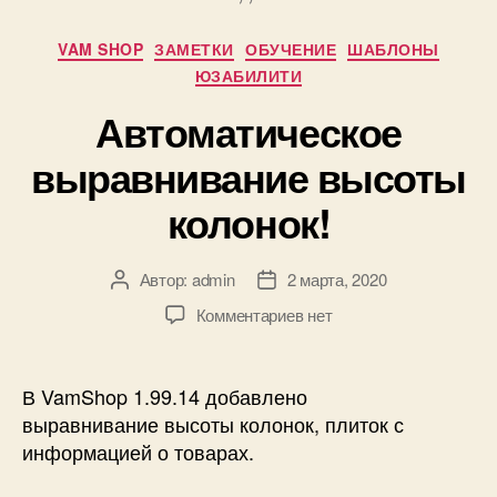
Рубрики
VAM SHOP
ЗАМЕТКИ
ОБУЧЕНИЕ
ШАБЛОНЫ
ЮЗАБИЛИТИ
Автоматическое
выравнивание высоты
колонок!
Автор:
admin
2 марта, 2020
Автор
Дата
записи
записи
к
Комментариев
нет
записи
Автоматическое
выравнивание
В VamShop 1.99.14 добавлено
высоты
выравнивание высоты колонок, плиток с
колонок!
информацией о товарах.