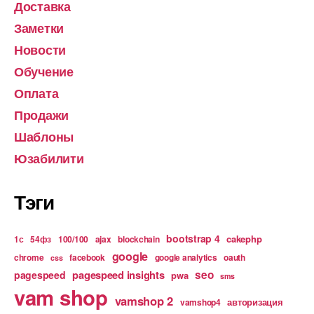
Доставка
Заметки
Новости
Обучение
Оплата
Продажи
Шаблоны
Юзабилити
Тэги
bootstrap 4
cakephp
1с
54фз
100/100
ajax
blockchain
google
chrome
facebook
google analytics
oauth
css
pagespeed insights
seo
pagespeed
pwa
sms
vam shop
vamshop 2
авторизация
vamshop4