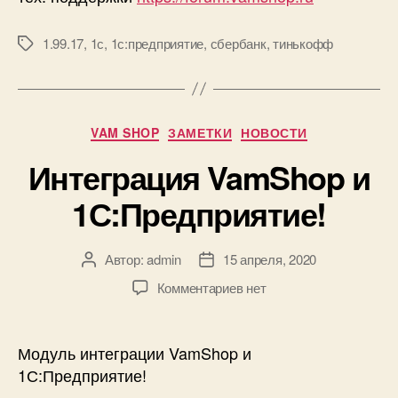
1.99.17
,
1с
,
1с:предприятие
,
сбербанк
,
тинькофф
Метки
Рубрики
VAM SHOP
ЗАМЕТКИ
НОВОСТИ
Интеграция VamShop и
1С:Предприятие!
Автор:
admin
15 апреля, 2020
Автор
Дата
записи
записи
к
Комментариев
нет
записи
Интеграция
VamShop
Модуль интеграции VamShop и
и
1С:Предприятие!
1С:Предприятие!