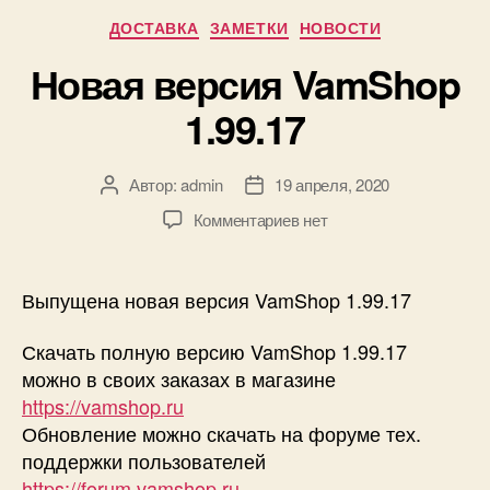
Рубрики
ДОСТАВКА
ЗАМЕТКИ
НОВОСТИ
Новая версия VamShop
1.99.17
Автор:
admin
19 апреля, 2020
Автор
Дата
записи
записи
к
Комментариев
нет
записи
Новая
версия
Выпущена новая версия VamShop 1.99.17
VamShop
1.99.17
Скачать полную версию VamShop 1.99.17
можно в своих заказах в магазине
https://vamshop.ru
Обновление можно скачать на форуме тех.
поддержки пользователей
https://forum.vamshop.ru