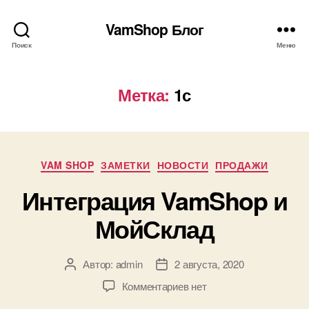
VamShop Блог
Поиск
Меню
Метка:
1с
Рубрики
VAM SHOP
ЗАМЕТКИ
НОВОСТИ
ПРОДАЖИ
Интеграция VamShop и
МойСклад
Автор:
admin
2 августа, 2020
Автор
Дата
записи
записи
к
Комментариев
нет
записи