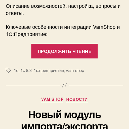
Описание возможностей, настройка, вопросы и
ответы.
Ключевые особенности интеграции VamShop и
1С:Предприятие:
«Интеграция
ПРОДОЛЖИТЬ ЧТЕНИЕ
VamShop
и
1С:Предприя
1с
,
1с 8.3
,
1с:предприятие
,
vam shop
Метки
Рубрики
VAM SHOP
НОВОСТИ
Новый модуль
импорта/экспорта