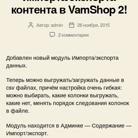
контента в VamShop 2!
Автор:
admin
26 ноября, 2015
Автор
Дата
записи
записи
к
2 комментария
записи
Новый
модуль
Добавлен новый модуль Импорта/экспорта
импорта/
данных.
экспорта
контента
Теперь можно выгружать/загружать данные в
в
csv файлах, причём настройка очень гибкая:
VamShop
можно выбирать, какие колонки выгружать,
2!
какие нет, менять порядок следования колонок
в файле.
Модуль находится в Админке — Содержание —
Импорт/экспорт.