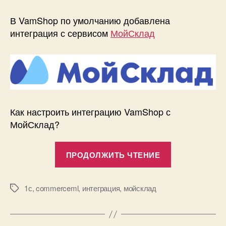
Интеграция
VamShop
В VamShop по умолчанию добавлена
и
интеграция с сервисом
МойСклад
МойСклад
Как настроить интеграцию VamShop с
МойСклад?
«Интеграция
ПРОДОЛЖИТЬ ЧТЕНИЕ
VamShop
и
МойСклад»
1с
,
commerceml
,
интеграция
,
мойсклад
Метки