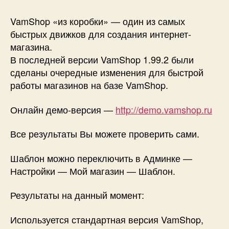
VamShop
«из
VamShop «из коробки» — один из самых
коробки»
быстрых движков для создания интернет-
—
магазина.
один
В последней версии VamShop 1.99.2 были
из
сделаны очередные изменения для быстрой
самых
работы магазинов на базе VamShop.
быстрых
движков
для
Онлайн демо-версия —
http://demo.vamshop.ru
создания
интернет-
Все результаты Вы можете проверить сами.
магазина.
Шаблон можно переключить в Админке —
Настройки — Мой магазин — Шаблон.
Результаты на данный момент:
Используется стандартная версия VamShop,