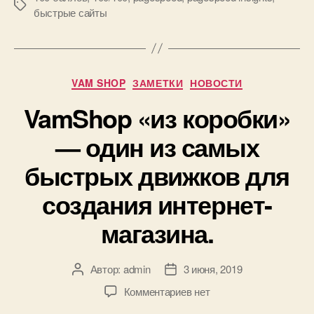
Метки
быстрые сайты
Рубрики
VAM SHOP
ЗАМЕТКИ
НОВОСТИ
VamShop «из коробки»
— один из самых
быстрых движков для
создания интернет-
магазина.
Автор:
admin
3 июня, 2019
Автор
Дата
записи
записи
к
Комментариев
нет
записи