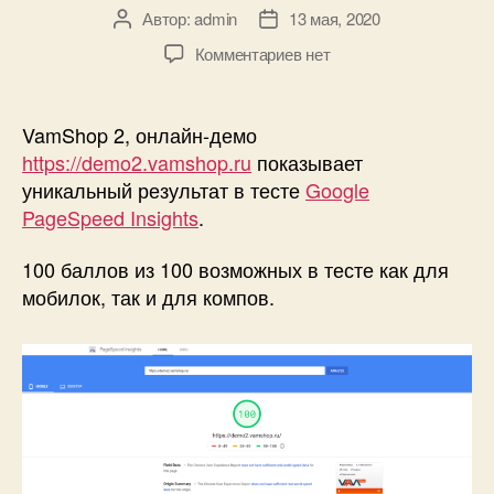
Автор:
admin
13 мая, 2020
Автор
Дата
записи
записи
к
Комментариев
нет
записи
Уникальный
результат
VamShop 2, онлайн-демо
VamShop
https://demo2.vamshop.ru
показывает
2
уникальный результат в тесте
Google
в
PageSpeed Insights
.
тесте
PageSpeed
100 баллов из 100 возможных в тесте как для
—
мобилок, так и для компов.
100
из
100
по
всем
тестам!