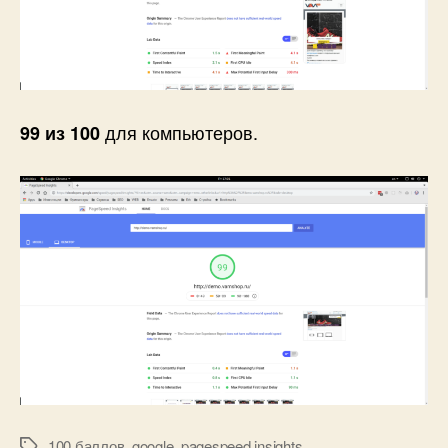
для компьютеров.
99 из 100
100 баллов
,
google
,
pagespeed insights
Метки