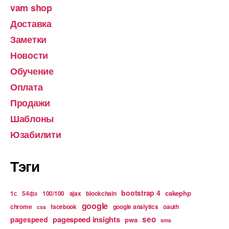
vam shop
Доставка
Заметки
Новости
Обучение
Оплата
Продажи
Шаблоны
Юзабилити
Тэги
bootstrap 4
cakephp
1с
54фз
100/100
ajax
blockchain
google
chrome
facebook
google analytics
oauth
css
pagespeed insights
seo
pagespeed
pwa
sms