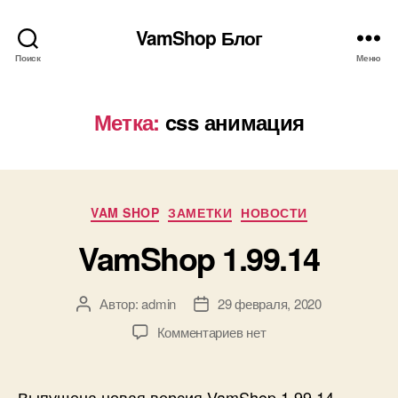
VamShop Блог
Поиск
Меню
Метка:
css анимация
Рубрики
VAM SHOP
ЗАМЕТКИ
НОВОСТИ
VamShop 1.99.14
Автор:
admin
29 февраля, 2020
Автор
Дата
записи
записи
к
Комментариев
нет
записи
VamShop
1.99.14
Выпущена новая версия VamShop 1.99.14