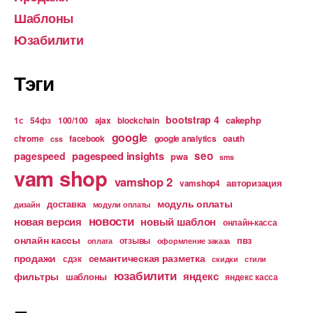
Шаблоны
Юзабилити
Тэги
bootstrap 4
cakephp
1с
54фз
100/100
ajax
blockchain
google
chrome
facebook
google analytics
oauth
css
pagespeed insights
seo
pagespeed
pwa
sms
vam shop
vamshop 2
авторизация
vamshop4
модуль оплаты
доставка
дизайн
модули оплаты
новости
новая версия
новый шаблон
онлайн-касса
онлайн кассы
пвз
отзывы
оплата
оформление заказа
продажи
семантическая разметка
сдэк
скидки
стили
юзабилити
яндекс
фильтры
шаблоны
яндекс касса