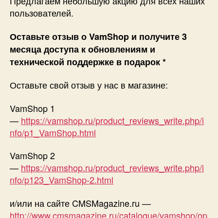
Предлагаем небольшую акцию для всех наших
месяца!
пользователей.
Оставьте отзыв о VamShop и получите 3
месяца доступа к обновлениям и
технической поддержке в подарок *
Оставьте свой отзыв у нас в магазине:
VamShop 1
—
https://vamshop.ru/product_reviews_write.php/i
nfo/p1_VamShop.html
VamShop 2
—
https://vamshop.ru/product_reviews_write.php/i
nfo/p123_VamShop-2.html
и/или на сайте CMSMagazine.ru —
http://www.cmsmagazine.ru/catalogue/vamshop/op