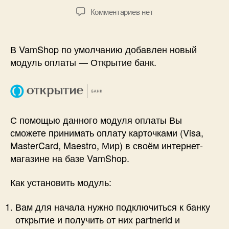
записи
записи
к
Комментариев
нет
записи
Новый
модуль
В VamShop по умолчанию добавлен новый
оплаты
модуль оплаты — Открытие банк.
—
Открытие
банк!
С помощью данного модуля оплаты Вы
сможете принимать оплату карточками (Visa,
MasterCard, Maestro, Мир) в своём интернет-
магазине на базе VamShop.
Как установить модуль:
Вам для начала нужно подключиться к банку
открытие и получить от них partnerid и