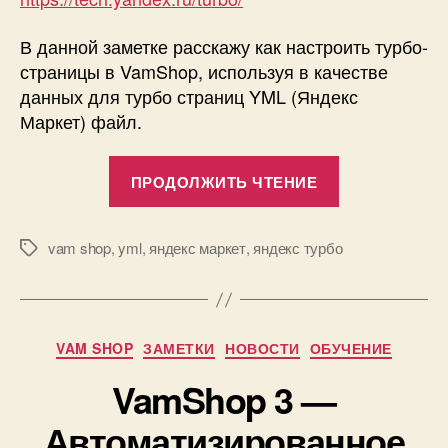
(Яндекс
В данной заметке расскажу как настроить турбо-
Маркет)
фид
страницы в VamShop, используя в качестве
данных для турбо страниц YML (Яндекс
Маркет) файл.
«VamShop
ПРОДОЛЖИТЬ ЧТЕНИЕ
—
Настраивае
Яндекс
vam shop
,
yml
,
яндекс маркет
,
яндекс турбо
Метки
Турбо
страницы,
используя
Рубрики
VAM SHOP
ЗАМЕТКИ
НОВОСТИ
ОБУЧЕНИЕ
YML
(Яндекс
VamShop 3 —
Маркет)
Автоматизированное
фид»