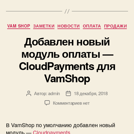
Рубрики
VAM SHOP
ЗАМЕТКИ
НОВОСТИ
ОПЛАТА
ПРОДАЖИ
Добавлен новый
модуль оплаты —
CloudPayments для
VamShop
Автор:
admin
18 декабря, 2018
Автор
Дата
записи
записи
к
Комментариев
нет
записи
Добавлен
новый
В VamShop по умолчанию добавлен новый
модуль
модуль —
Cloudpayments
.