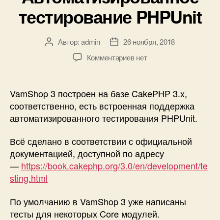
тестирование PHPUnit
Автор:
admin
26 ноября, 2018
Автор
Дата
записи
записи
к
Комментариев
нет
записи
VamShop
3
VamShop 3 построен на базе CakePHP 3.x,
—
соответственно, есть встроенная поддержка
Автоматизированное
автоматизированного тестирования PHPUnit.
тестирование
PHPUnit
Всё сделано в соответствии с официальной
документацией, доступной по адресу
—
https://book.cakephp.org/3.0/en/development/te
sting.html
По умолчанию в VamShop 3 уже написаны
тесты для некоторых Core модулей.