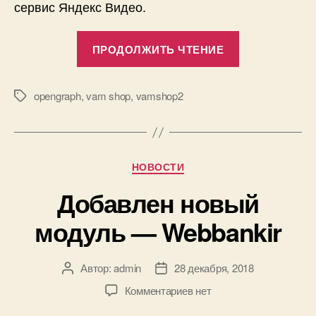
сервис Яндекс Видео.
«Добавляем
ПРОДОЛЖИТЬ ЧТЕНИЕ
OpenGraph
разметку
в
opengraph
,
vam shop
,
vamshop2
Метки
VamShop!»
Рубрики
НОВОСТИ
Добавлен новый
модуль — Webbankir
Автор:
admin
28 декабря, 2018
Автор
Дата
записи
записи
к
Комментариев
нет
записи