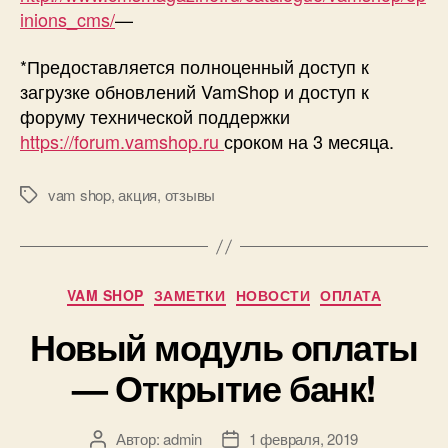
inions_cms/
—
*Предоставляется полноценный доступ к
загрузке обновлений VamShop и доступ к
форуму технической поддержки
https://forum.vamshop.ru
сроком на 3 месяца.
vam shop
,
акция
,
отзывы
Метки
Рубрики
VAM SHOP
ЗАМЕТКИ
НОВОСТИ
ОПЛАТА
Новый модуль оплаты
— Открытие банк!
Автор:
admin
1 февраля, 2019
Автор
Дата