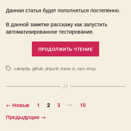
Данная статья будет пополняться постепенно.
В данной заметке расскажу как запустить
автоматизированное тестирование.
«VamShop
ПРОДОЛЖИТЬ ЧТЕНИЕ
3
—
Автоматизир
cakephp
,
github
,
phpunit
,
travis ci
,
vam shop
Метки
тестировани
PHPUnit»
Навигация
…
←
Новые
1
2
3
10
по
Предыдущие
→
записям