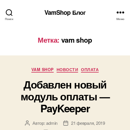
VamShop Блог
Поиск
Меню
Метка:
vam shop
Рубрики
VAM SHOP
НОВОСТИ
ОПЛАТА
Добавлен новый
модуль оплаты —
PayKeeper
Автор:
admin
21 февраля, 2019
Автор
Дата
записи
записи