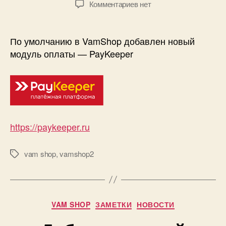
к
Комментариев
нет
записи
Добавлен
новый
По умолчанию в VamShop добавлен новый
модуль
модуль оплаты — PayKeeper
оплаты
—
PayKeeper
https://paykeeper.ru
vam shop
,
vamshop2
Метки
Рубрики
VAM SHOP
ЗАМЕТКИ
НОВОСТИ