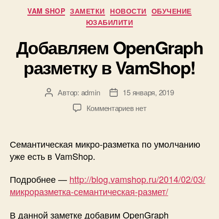
Рубрики
VAM SHOP
ЗАМЕТКИ
НОВОСТИ
ОБУЧЕНИЕ
ЮЗАБИЛИТИ
Добавляем OpenGraph
разметку в VamShop!
Автор:
admin
15 января, 2019
Автор
Дата
записи
записи
к
Комментариев
нет
записи
Добавляем
OpenGraph
Семантическая микро-разметка по умолчанию
разметку
уже есть в VamShop.
в
VamShop!
Подробнее —
http://blog.vamshop.ru/2014/02/03/
микроразметка-семантическая-размет/
В данной заметке добавим OpenGraph