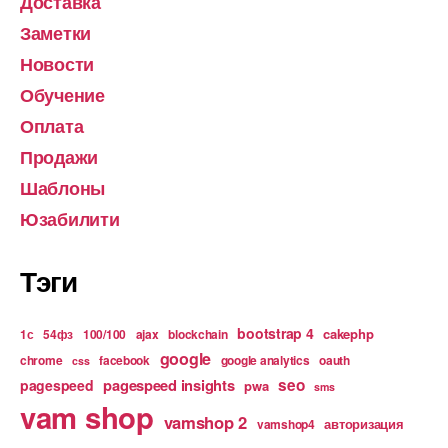
Доставка
Заметки
Новости
Обучение
Оплата
Продажи
Шаблоны
Юзабилити
Тэги
bootstrap 4
cakephp
1с
54фз
100/100
ajax
blockchain
google
chrome
facebook
google analytics
oauth
css
pagespeed insights
seo
pagespeed
pwa
sms
vam shop
vamshop 2
авторизация
vamshop4