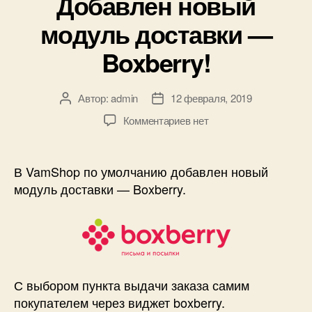
Добавлен новый
модуль доставки —
Boxberry!
Автор:
admin
12 февраля, 2019
Автор
Дата
записи
записи
к
Комментариев
нет
записи
Добавлен
новый
В VamShop по умолчанию добавлен новый
модуль
модуль доставки — Boxberry.
доставки
—
Boxberry!
С выбором пункта выдачи заказа самим
покупателем через виджет boxberry.