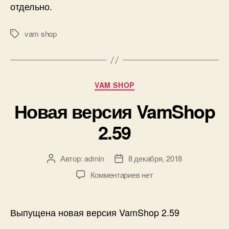
отдельно.
vam shop
Метки
Рубрики
VAM SHOP
Новая версия VamShop
2.59
Автор:
admin
8 декабря, 2018
Автор
Дата
записи
записи
к
Комментариев
нет
записи
Новая
версия
Выпущена новая версия VamShop 2.59
VamShop