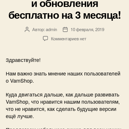
и обновления
бесплатно на 3 месяца!
Автор:
admin
10 февраля, 2019
Автор
Дата
записи
записи
к
Комментариев
нет
записи
Оставьте
свой
Здравствуйте!
отзыв
о
Нам важно знать мнение наших пользователей
VamShop
о VamShop.
—
техническая
Куда двигаться дальше, как дальше развивать
поддержка
VamShop, что нравится нашим пользователям,
и
что не нравится, как сделать будущие версии
обновления
бесплатно
ещё лучше.
на
3