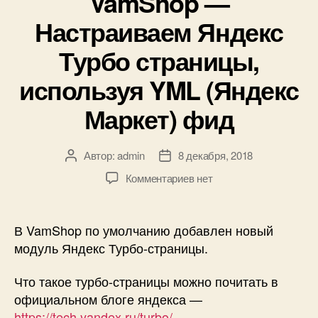
VamShop —
Настраиваем Яндекс
Турбо страницы,
используя YML (Яндекс
Маркет) фид
Автор:
admin
8 декабря, 2018
Автор
Дата
записи
записи
к
Комментариев
нет
записи
VamShop
—
В VamShop по умолчанию добавлен новый
Настраиваем
модуль Яндекс Турбо-страницы.
Яндекс
Турбо
Что такое турбо-страницы можно почитать в
страницы,
официальном блоге яндекса —
используя
https://tech.yandex.ru/turbo/
YML