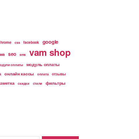
google
chrome
facebook
css
vam shop
seo
wa
sms
модуль оплаты
одули оплаты
онлайн кассы
а
отзывы
оплата
азметка
фильтры
скидки
стили