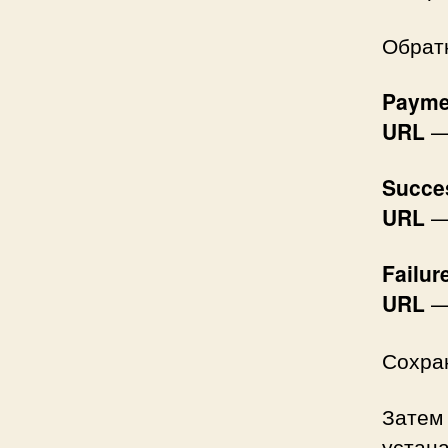
Обрат
Paymen
URL
— 
Succe
URL
— 
Failur
URL
— 
Сохра
Затем
устана