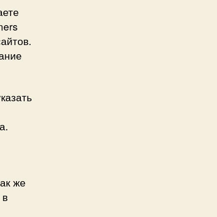
аете
ners
сайтов.
мание
указать
а.
ак же
 в