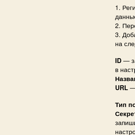
1. Рег
данные
2. Пер
3. Доб
на сл
ID
— за
в нас
Назва
URL
— 
Тип п
Секре
запиши
настр