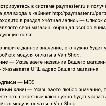
истрируетесь в системе paymaster.ru и получ
 для входа в кабинет http://paymaster.ru/part
еходите в раздел Учётная запись — Список 
авляете свой магазин, обращая особое вни
едующие поля:
пишите данное значение, его нужно будет 
тройках модуля оплаты в VamShop.
ние
— Указываете название Вашего магазин
Указываете URL адрес Вашего магазина.
одписи
— MD5
тный ключ
— Указываете любое значание, т
те его, секретный ключ нужно будет указать
ойках модуля оплаты в VamShop.