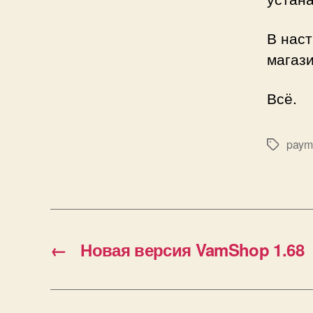
В нас
магази
Всё.
paym
Метки
←
Новая версия VamShop 1.68