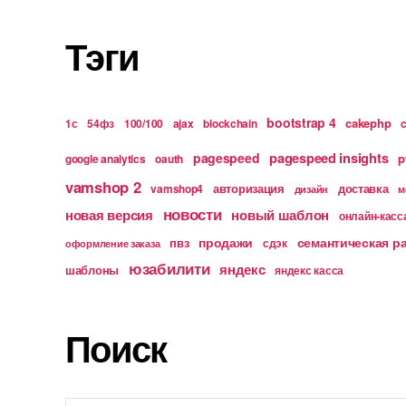
Тэги
bootstrap 4
cakephp
1с
54фз
100/100
ajax
blockchain
pagespeed insights
pagespeed
p
google analytics
oauth
vamshop 2
авторизация
доставка
vamshop4
дизайн
м
новости
новая версия
новый шаблон
онлайн-касс
продажи
семантическая р
пвз
сдэк
оформление заказа
юзабилити
яндекс
шаблоны
яндекс касса
Поиск