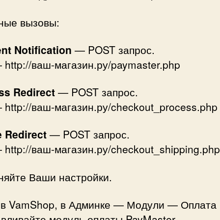
ные вызовы:
t Notification
— POST запрос.
http://ваш-магазин.ру/paymaster.php
ss Redirect
— POST запрос.
http://ваш-магазин.ру/checkout_process.php
e Redirect
— POST запрос.
http://ваш-магазин.ру/checkout_shipping.php
няйте Ваши настройки.
 в VamShop, в Админке — Модули — Оплата
вливайте модуль оплаты PayMaster.