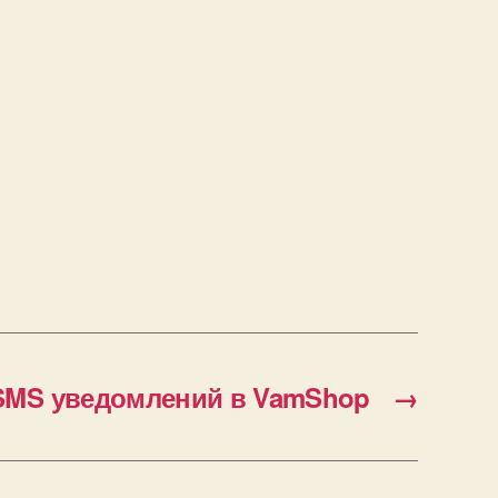
SMS уведомлений в VamShop
→