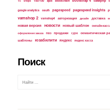
bootstrap 4
cakephp
1с
54фз
100/100
ajax
blockchain
pagespeed insights
pagespeed
p
google analytics
oauth
vamshop 2
авторизация
доставка
vamshop4
дизайн
м
новости
новая версия
новый шаблон
онлайн-касс
продажи
семантическая р
пвз
сдэк
оформление заказа
юзабилити
яндекс
шаблоны
яндекс касса
Поиск
Поиск: