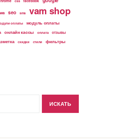
google
chrome
facebook
css
vam shop
seo
wa
sms
модуль оплаты
одули оплаты
онлайн кассы
а
отзывы
оплата
азметка
фильтры
скидки
стили