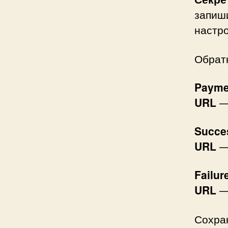
запиши
настр
Обрат
Paymen
URL
— 
Succe
URL
— 
Failur
URL
— 
Сохра