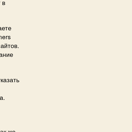
 в
аете
ners
сайтов.
мание
указать
а.
ак же