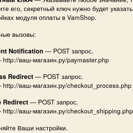
те его, секретный ключ нужно будет указать
ойках модуля оплаты в VamShop.
ные вызовы:
t Notification
— POST запрос.
http://ваш-магазин.ру/paymaster.php
ss Redirect
— POST запрос.
http://ваш-магазин.ру/checkout_process.php
e Redirect
— POST запрос.
http://ваш-магазин.ру/checkout_shipping.php
няйте Ваши настройки.