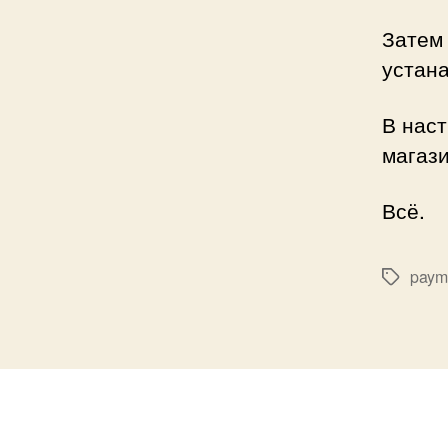
Затем
устана
В нас
магази
Всё.
paym
Метки