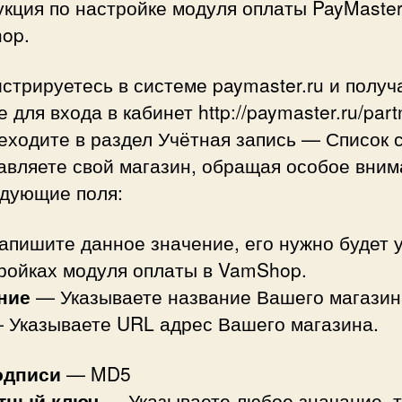
кция по настройке модуля оплаты PayMaster
op.
истрируетесь в системе paymaster.ru и получ
 для входа в кабинет http://paymaster.ru/part
еходите в раздел Учётная запись — Список 
авляете свой магазин, обращая особое вни
едующие поля:
пишите данное значение, его нужно будет 
тройках модуля оплаты в VamShop.
ние
— Указываете название Вашего магазин
Указываете URL адрес Вашего магазина.
одписи
— MD5
тный ключ
— Указываете любое значание, т