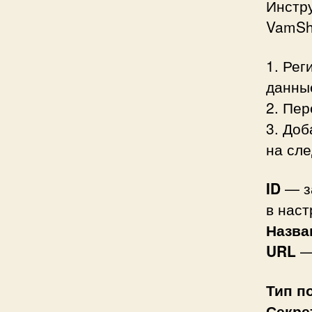
Инстру
VamSh
1. Рег
данные
2. Пер
3. Доб
на сл
ID
— за
в нас
Назва
URL
— 
Тип п
Секре