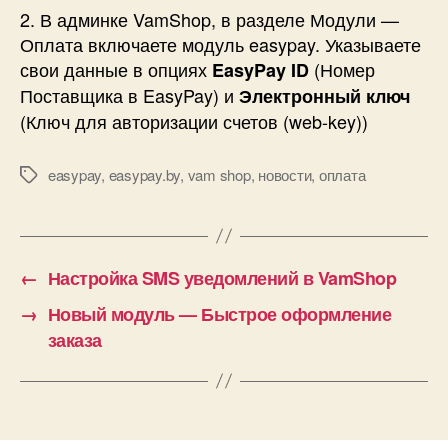
2. В админке VamShop, в разделе Модули —
Оплата включаете модуль easypay. Указываете
свои данные в опциях
(Номер
EasyPay ID
Поставщика в EasyPay) и
Электронный ключ
(Ключ для авторизации счетов (web-key))
easypay
,
easypay.by
,
vam shop
,
новости
,
оплата
Метки
←
Настройка SMS уведомлений в VamShop
→
Новый модуль — Быстрое оформление
заказа