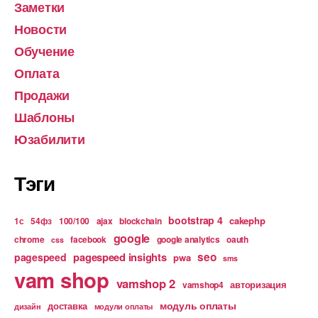
Заметки
Новости
Обучение
Оплата
Продажи
Шаблоны
Юзабилити
Тэги
bootstrap 4
cakephp
1с
54фз
100/100
ajax
blockchain
google
chrome
facebook
google analytics
oauth
css
pagespeed insights
seo
pagespeed
pwa
sms
vam shop
vamshop 2
авторизация
vamshop4
модуль оплаты
доставка
дизайн
модули оплаты