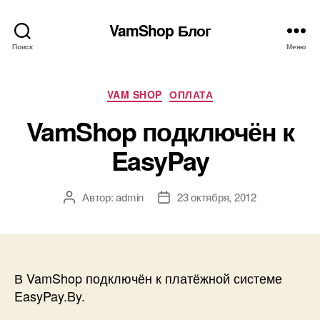
VamShop Блог
Поиск
Меню
Рубрики
VAM SHOP
ОПЛАТА
VamShop подключён к
EasyPay
Автор:
admin
23 октября, 2012
Автор
Дата
записи
записи
В VamShop подключён к платёжной системе
EasyPay.By.