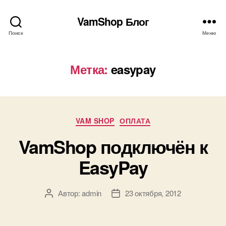
VamShop Блог
Поиск
Меню
Метка:
easypay
Рубрики
VAM SHOP
ОПЛАТА
VamShop подключён к
EasyPay
Автор:
admin
23 октября, 2012
Автор
Дата
записи
записи