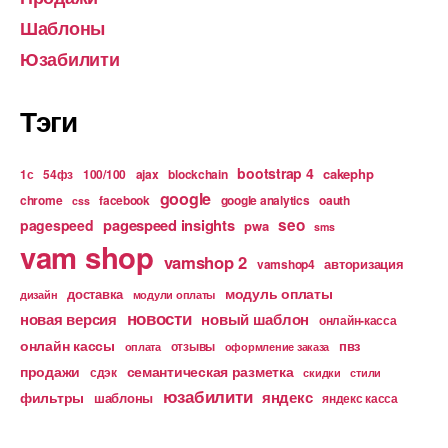
Шаблоны
Юзабилити
Тэги
bootstrap 4
cakephp
1с
54фз
100/100
ajax
blockchain
google
chrome
facebook
google analytics
oauth
css
pagespeed insights
seo
pagespeed
pwa
sms
vam shop
vamshop 2
авторизация
vamshop4
модуль оплаты
доставка
дизайн
модули оплаты
новости
новая версия
новый шаблон
онлайн-касса
онлайн кассы
пвз
отзывы
оплата
оформление заказа
продажи
семантическая разметка
сдэк
скидки
стили
юзабилити
яндекс
фильтры
шаблоны
яндекс касса