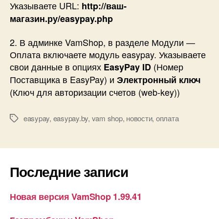
Указываете URL:
http://ваш-
магазин.ру/easypay.php
2. В админке VamShop, в разделе Модули —
Оплата включаете модуль easypay. Указываете
свои данные в опциях
(Номер
EasyPay ID
Поставщика в EasyPay) и
Электронный ключ
(Ключ для авторизации счетов (web-key))
easypay
,
easypay.by
,
vam shop
,
новости
,
оплата
Метки
Последние записи
Новая версия VamShop 1.99.41