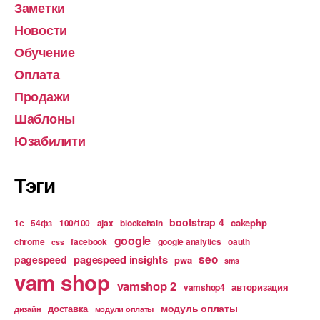
Заметки
Новости
Обучение
Оплата
Продажи
Шаблоны
Юзабилити
Тэги
bootstrap 4
cakephp
1с
54фз
100/100
ajax
blockchain
google
chrome
facebook
google analytics
oauth
css
pagespeed insights
seo
pagespeed
pwa
sms
vam shop
vamshop 2
авторизация
vamshop4
модуль оплаты
доставка
дизайн
модули оплаты