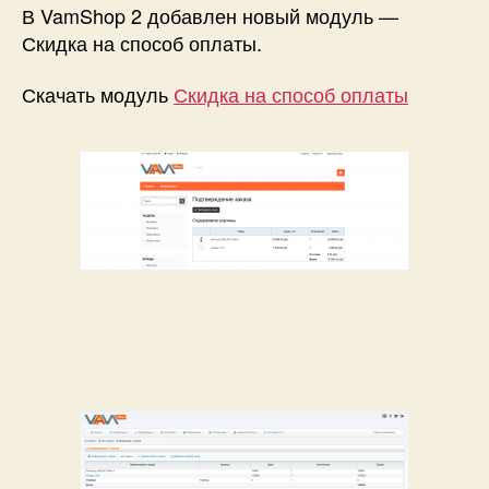
способ
В VamShop 2 добавлен новый модуль —
оплаты
Скидка на способ оплаты.
для
VamShop
Скачать модуль
Скидка на способ оплаты
2