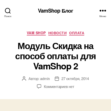
VamShop Блог
Поиск
Меню
Рубрики
VAM SHOP
НОВОСТИ
ОПЛАТА
Модуль Скидка на
способ оплаты для
VamShop 2
Автор:
admin
27 октября, 2014
Автор
Дата
записи
записи
к
Комментариев
нет
записи
Модуль
Скидка
на