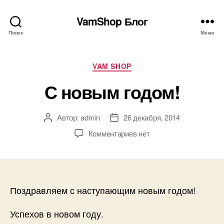
VamShop Блог
Поиск
Меню
Рубрики
VAM SHOP
С новым годом!
Автор:
admin
26 декабря, 2014
Автор
Дата
записи
записи
к
Комментариев
нет
записи
С
новым
годом!
Поздравляем с наступающим новым годом!
Успехов в новом году.