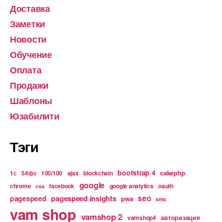
Доставка
Заметки
Новости
Обучение
Оплата
Продажи
Шаблоны
Юзабилити
Тэги
bootstrap 4
cakephp
1с
54фз
100/100
ajax
blockchain
google
chrome
facebook
google analytics
oauth
css
pagespeed insights
seo
pagespeed
pwa
sms
vam shop
vamshop 2
авторизация
vamshop4