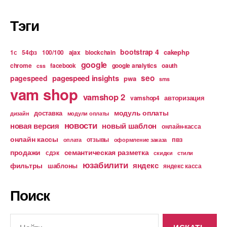
Тэги
bootstrap 4
cakephp
1с
54фз
100/100
ajax
blockchain
google
chrome
facebook
google analytics
oauth
css
pagespeed insights
seo
pagespeed
pwa
sms
vam shop
vamshop 2
авторизация
vamshop4
модуль оплаты
доставка
дизайн
модули оплаты
новости
новая версия
новый шаблон
онлайн-касса
онлайн кассы
пвз
отзывы
оплата
оформление заказа
продажи
семантическая разметка
сдэк
скидки
стили
юзабилити
яндекс
фильтры
шаблоны
яндекс касса
Поиск
Поиск: