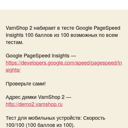
записи
VamShop
2
набирает
100
VamShop 2 набирает в тесте Google PageSpeed
баллов
Insights 100 баллов из 100 возможных по всем
из
тестам.
100
возможных
Google PageSpeed Insights —
в
https://developers.google.com/speed/pagespeed/in
тесте
sights/
Googe
PageSpeed
Проверьте сами!
Insights
Адрес демки VamShop 2 —
http://demo2.vamshop.ru
Тест для мобильных устройств: Скорость
100/100 (100 баллов из 100).