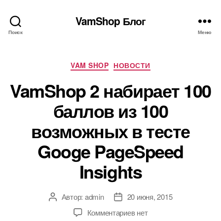
VamShop Блог
Поиск
Меню
Рубрики
VAM SHOP
НОВОСТИ
VamShop 2 набирает 100
баллов из 100
возможных в тесте
Googe PageSpeed
Insights
Автор:
admin
20 июня, 2015
Автор
Дата
записи
записи
к
Комментариев
нет