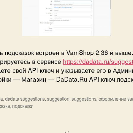
 подсказок встроен в VamShop 2.36 и выше
трируетесь в сервисе
https://dadata.ru/sugges
ете свой API ключ и указываете его в Адми
ойки — Магазин — DaData.Ru API ключ подск
ta
,
dadata suggestions
,
suggestion
,
suggestions
,
оформление за
казка
,
подсказки