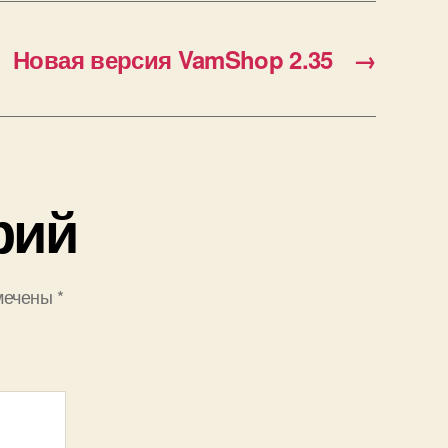
Новая версия VamShop 2.35
→
рий
мечены
*