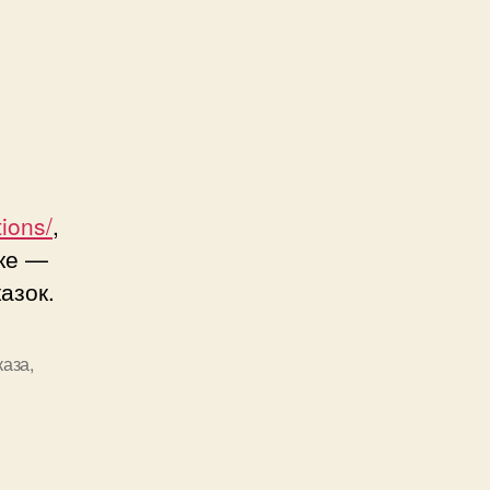
.
tions/
,
нке —
азок.
каза
,