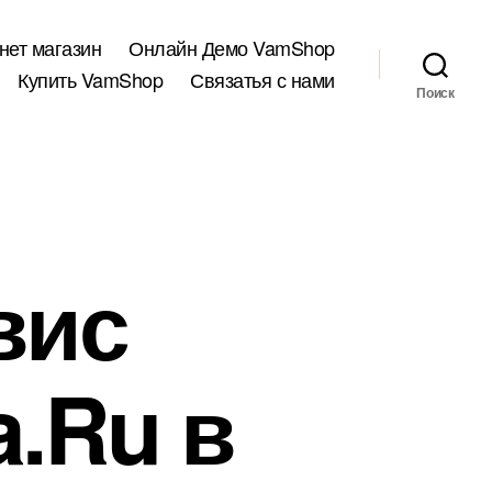
нет магазин
Онлайн Демо VamShop
Купить VamShop
Связатья с нами
Поиск
вис
a.Ru в