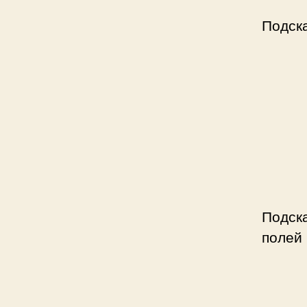
Подск
Подска
полей 