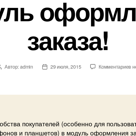
уль оформл
заказа!
к
Автор:
admin
29 июля, 2015
Комментариев
н
Автор
Дата
за
записи
записи
Д
се
по
D
в
м
обства покупателей (особенно для пользова
о
фонов и планшетов) в модуль оформления з
за