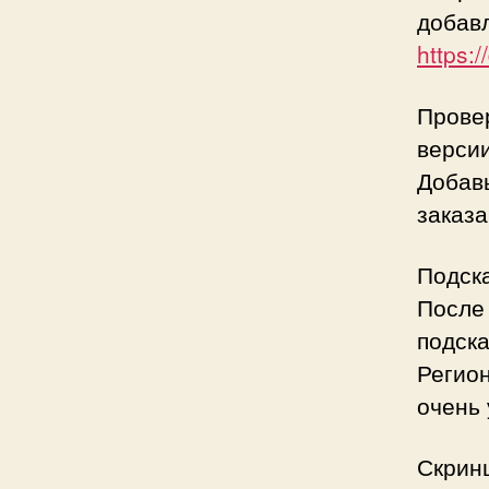
добав
https:
Провер
верси
Добавь
заказа
Подска
После 
подска
Регион
очень 
Скрин