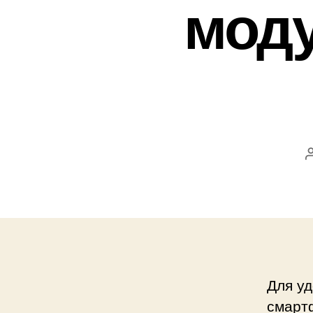
мод
Для уд
смарт