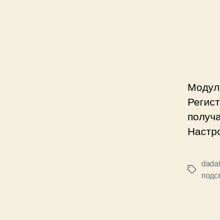
Модуль
Регис
получа
Настр
dada
Метки
подс