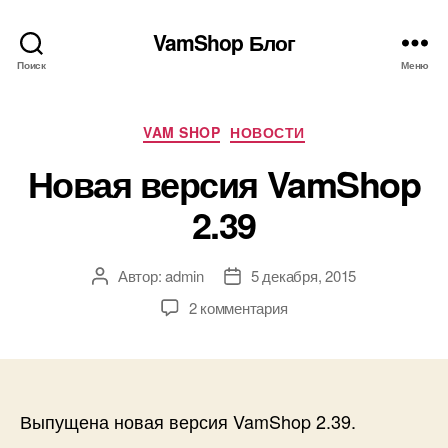
VamShop Блог
Поиск
Меню
Рубрики
VAM SHOP
НОВОСТИ
Новая версия VamShop
2.39
Автор:
admin
5 декабря, 2015
Автор
Дата
записи
записи
к
2 комментария
записи
Новая
версия
VamShop
2.39
Выпущена новая версия VamShop 2.39.