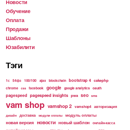
Новости
Обучение
Оплата
Продажи
Шаблоны
Юзабилити
Тэги
bootstrap 4
cakephp
1с
54фз
100/100
ajax
blockchain
google
chrome
facebook
google analytics
oauth
css
pagespeed insights
seo
pagespeed
pwa
sms
vam shop
vamshop 2
авторизация
vamshop4
модуль оплаты
доставка
дизайн
модули оплаты
новости
новая версия
новый шаблон
онлайн-касса