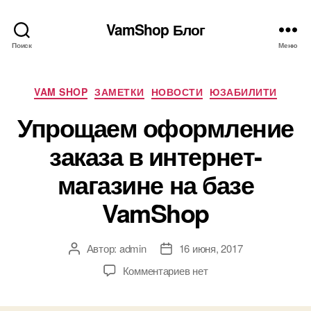
VamShop Блог
Поиск
Меню
Рубрики
VAM SHOP
ЗАМЕТКИ
НОВОСТИ
ЮЗАБИЛИТИ
Упрощаем оформление
заказа в интернет-
магазине на базе
VamShop
Автор:
admin
16 июня, 2017
Автор
Дата
записи
записи
к
Комментариев
нет
записи
Упрощаем