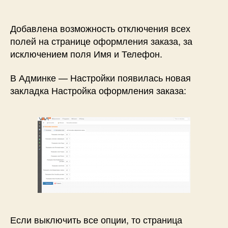
оформление
заказа
в
Добавлена возможность отключения всех
интернет-
полей на странице оформления заказа, за
магазине
исключением поля Имя и Телефон.
на
базе
В Админке — Настройки появилась новая
VamShop
закладка Настройка оформления заказа:
Если выключить все опции, то страница