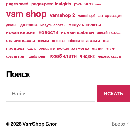
pagespeed insights
seo
pagespeed
pwa
sms
vam shop
vamshop 2
авторизация
vamshop4
модуль оплаты
доставка
дизайн
модули оплаты
новости
новая версия
новый шаблон
онлайн-касса
онлайн кассы
пвз
отзывы
оплата
оформление заказа
продажи
семантическая разметка
сдэк
скидки
стили
юзабилити
яндекс
фильтры
шаблоны
яндекс касса
Поиск
Поиск:
© 2026
VamShop Блог
Вверх
↑