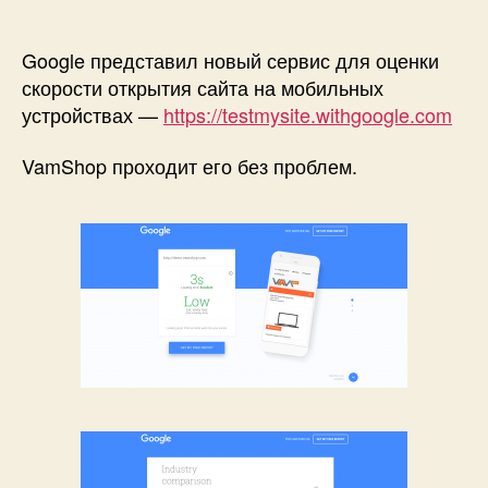
сервис
оценки
сайтов
Google представил новый сервис для оценки
от
скорости открытия сайта на мобильных
google
устройствах —
https://testmysite.withgoogle.com
—
Test
VamShop проходит его без проблем.
Your
Mobile
Speed
and
Performance