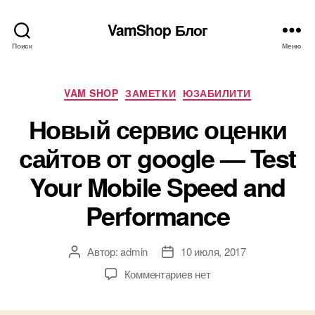
VamShop Блог
Поиск
Меню
Рубрики
VAM SHOP
ЗАМЕТКИ
ЮЗАБИЛИТИ
Новый сервис оценки
сайтов от google — Test
Your Mobile Speed and
Performance
Автор:
admin
10 июля, 2017
Автор
Дата
записи
записи
к
Комментариев
нет
записи
Новый