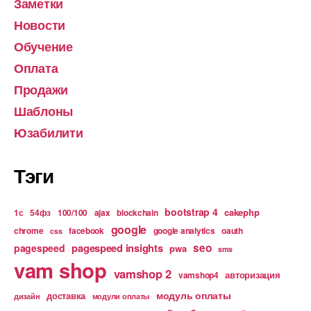
Заметки
Новости
Обучение
Оплата
Продажи
Шаблоны
Юзабилити
Тэги
bootstrap 4
cakephp
1с
54фз
100/100
ajax
blockchain
google
chrome
facebook
google analytics
oauth
css
pagespeed insights
seo
pagespeed
pwa
sms
vam shop
vamshop 2
авторизация
vamshop4
модуль оплаты
доставка
дизайн
модули оплаты