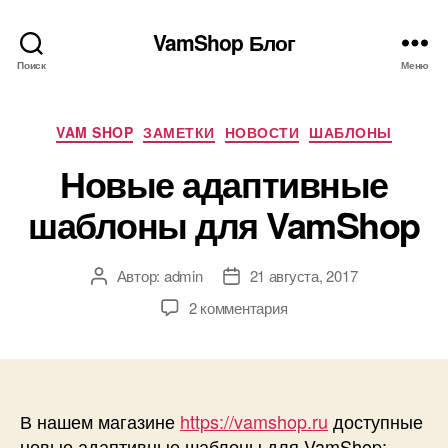
VamShop Блог
Поиск
Меню
Рубрики
VAM SHOP
ЗАМЕТКИ
НОВОСТИ
ШАБЛОНЫ
Новые адаптивные
шаблоны для VamShop
Автор:
admin
21 августа, 2017
Автор
Дата
записи
записи
к
2 комментария
записи
Новые
адаптивные
шаблоны
для
В нашем магазине
https://vamshop.ru
доступные
VamShop
новые адаптивные шаблоны для VamShop: