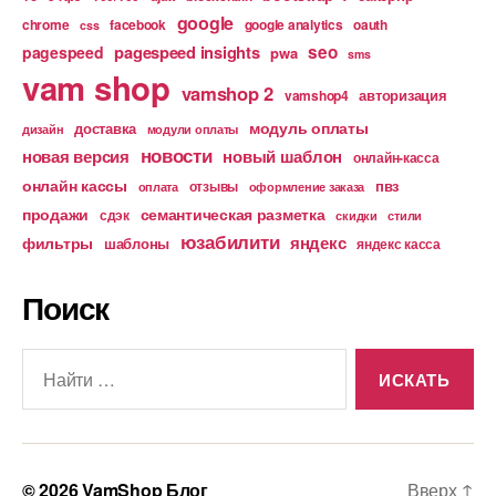
google
chrome
facebook
google analytics
oauth
css
pagespeed insights
seo
pagespeed
pwa
sms
vam shop
vamshop 2
авторизация
vamshop4
модуль оплаты
доставка
дизайн
модули оплаты
новости
новая версия
новый шаблон
онлайн-касса
онлайн кассы
пвз
отзывы
оплата
оформление заказа
продажи
семантическая разметка
сдэк
скидки
стили
юзабилити
яндекс
фильтры
шаблоны
яндекс касса
Поиск
Поиск:
© 2026
VamShop Блог
Вверх
↑