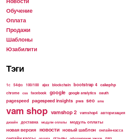
Новости
Обучение
Оплата
Продажи
Шаблоны
Юзабилити
Тэги
bootstrap 4
cakephp
1с
54фз
100/100
ajax
blockchain
google
chrome
facebook
google analytics
oauth
css
pagespeed insights
seo
pagespeed
pwa
sms
vam shop
vamshop 2
авторизация
vamshop4
модуль оплаты
доставка
дизайн
модули оплаты
новости
новая версия
новый шаблон
онлайн-касса
онлайн кассы
пвз
отзывы
оплата
оформление заказа