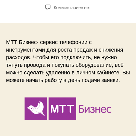
записи
записи
к
Комментариев
нет
записи
МТТ
—
Скидка
50%
МТТ Бизнес- сервис телефонии с
на
инструментами для роста продаж и снижения
«Бизнес-
расходов. Чтобы его подключить, не нужно
телефонию»
тянуть провода и покупать оборудование, всё
+
можно сделать удалённо в личном кабинете. Вы
2
можете начать работу в день подачи заявки.
месяца
в
подарок,
номер
8-
800
и
городской
Бесплатно