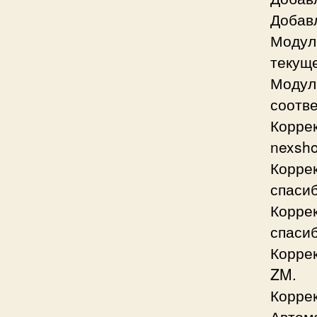
Добав
Модуль
текущ
Модул
соотве
Коррек
nexsho
Коррек
спасиб
Коррек
спасиб
Коррек
ZM.
Коррек
Автом