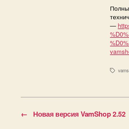
Полны
техни
—
htt
%D0%
%D0%
vamsh
vams
Метки
←
Новая версия VamShop 2.52