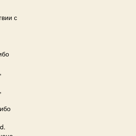
твии с
ибо
,
,
сибо
d.
чена