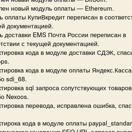
лен новый модуль оплаты — Ethereum.
 оплаты КупиВкредит переписан в соответс
ей документацией.
ь доставки EMS Почта России переписан в
тствии с текущей документацией.
тировка кода в модуле доставки СДЭК, спас
ps.
тировка кода в модуле оплаты Яндекс.Касса
о sdi_68.
тировка sql запроса сопутствующих товаров
о Nexoos.
тировка перевода, исправлена ошибка, спа
тирока кода в модуле оплаты paypal_standar
атическая генерация SEO URL адресов вклю