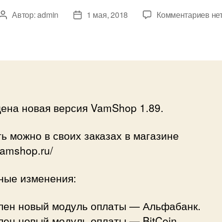
к
Автор:
admin
1 мая, 2018
Комментариев
не
Автор
Дата
зап
записи
записи
Но
вер
Va
1.8
ена новая версия VamShop 1.89.
ь можно в своих заказах в магазине
/vamshop.ru/
ные изменения:
лен новый модуль оплаты — Альфабанк.
ен новый модуль оплаты — BitCoin.