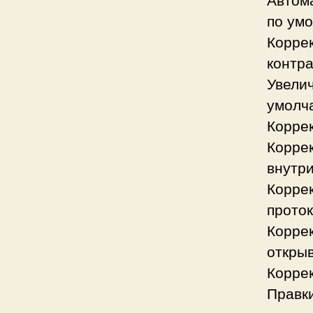
по ум
Коррек
контр
Увелич
умолч
Коррек
Коррек
внутри
Коррек
проток
Коррек
открыв
Коррек
Правки