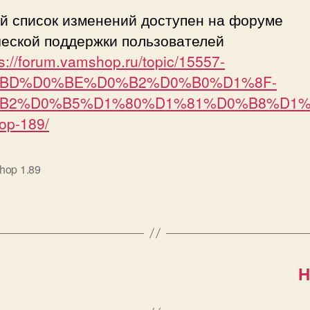
й список изменений доступен на форуме
ческой поддержки пользователей
ps://forum.vamshop.ru/topic/15557-
BD%D0%BE%D0%B2%D0%B0%D1%8F-
B2%D0%B5%D1%80%D1%81%D0%B8%D1%
op-189/
hop 1.89
Н