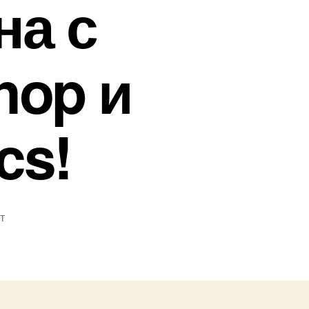
на с
op и
cs!
т
писи
наём,
о
ут
иском