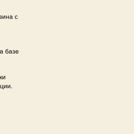
сетители
шего
зина с
газина
мощью
mShop
а базе
ogle
lytics!
ки
ции.
d