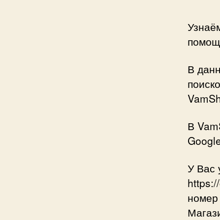
Узнаём
помощь
В данн
поиск
VamSh
В Vam
Google
У Вас 
https:
номер
Магази