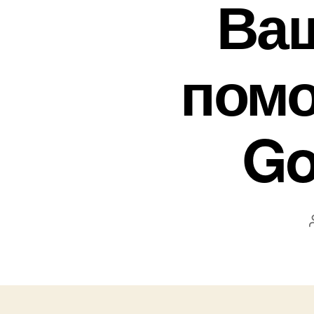
Ваш
пом
Go