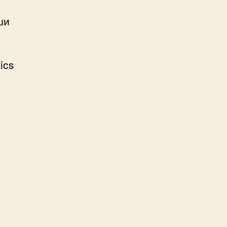
ши
ics