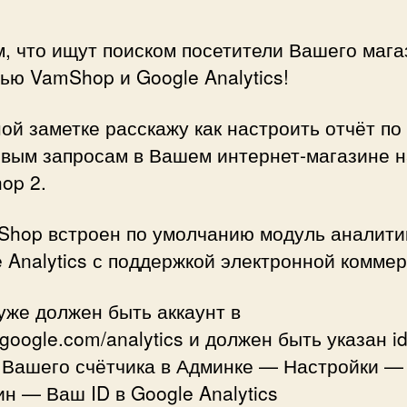
по
Ва
, что ищут поиском посетители Вашего мага
ма
ю VamShop и Google Analytics!
с
по
Va
ой заметке расскажу как настроить отчёт по
и
овым запросам в Вашем интернет-магазине н
Go
op 2.
Ana
Shop встроен по умолчанию модуль аналити
 Analytics с поддержкой электронной коммер
уже должен быть аккаунт в
//google.com/analytics и должен быть указан i
 Вашего счётчика в Админке — Настройки —
н — Ваш ID в Google Analytics