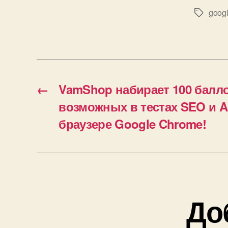
googl
Метки
←
VamShop набирает 100 балло
возможных в тестах SEO и Acc
браузере Google Chrome!
До