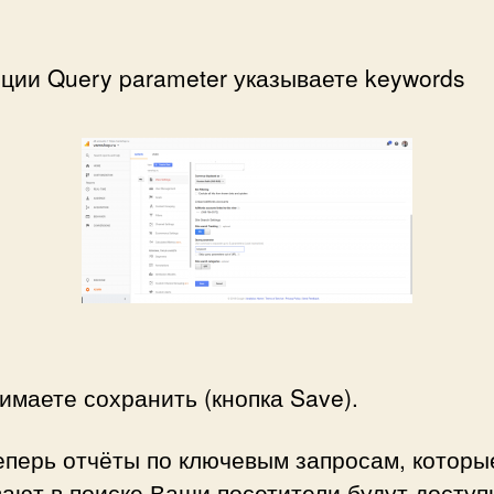
пции Query parameter указываете keywords
имаете сохранить (кнопка Save).
еперь отчёты по ключевым запросам, которы
ают в поиске Ваши посетители будут доступ