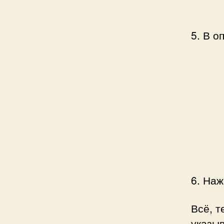
5. В о
6. Наж
Всё, т
указыв