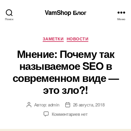
VamShop Блог
Поиск
Меню
Рубрики
ЗАМЕТКИ
НОВОСТИ
Мнение: Почему так
называемое SEO в
современном виде —
это зло?!
Автор:
admin
26 августа, 2018
Автор
Дата
записи
записи
к
Комментариев
нет
записи
Мнение: