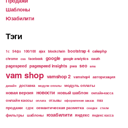
Продажи
Шаблоны
Юзабилити
Тэги
bootstrap 4
cakephp
1с
54фз
100/100
ajax
blockchain
google
chrome
facebook
google analytics
oauth
css
pagespeed insights
seo
pagespeed
pwa
sms
vam shop
vamshop 2
авторизация
vamshop4
модуль оплаты
доставка
дизайн
модули оплаты
новости
новая версия
новый шаблон
онлайн-касса
онлайн кассы
пвз
отзывы
оплата
оформление заказа
продажи
семантическая разметка
сдэк
скидки
стили
юзабилити
яндекс
фильтры
шаблоны
яндекс касса