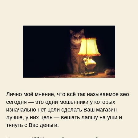
Почему
так
называемое
SEO
в
современном
виде
—
это
зло?!
Лично моё мнение, что всё так называемое seo
сегодня — это одни мошенники у которых
изначально нет цели сделать Ваш магазин
лучше, у них цель — вешать лапшу на уши и
тянуть с Вас деньги.